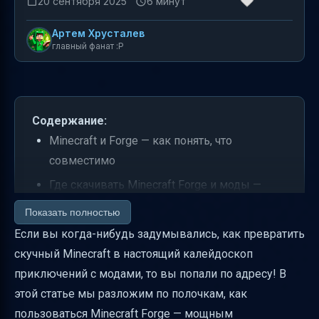
20 сентября 2025
6 минут
Артем Хрусталев
главный фанат :P
Содержание:
Minecraft и Forge — как понять, что
совместимо
Где скачивать Minecraft Forge и моды —
ловим только надежное
Показать полностью
Установка Forge и модов на Minecraft 1.16 и
Если вы когда-нибудь задумывались, как превратить
выше — пошагово
скучный Minecraft в настоящий калейдоскоп
приключений с модами, то вы попали по адресу! В
Особенности папки mods и права доступа
этой статье мы разложим по полочкам, как
Что делать, если игра не запускается после
пользоваться Minecraft Forge — мощным
установки модов