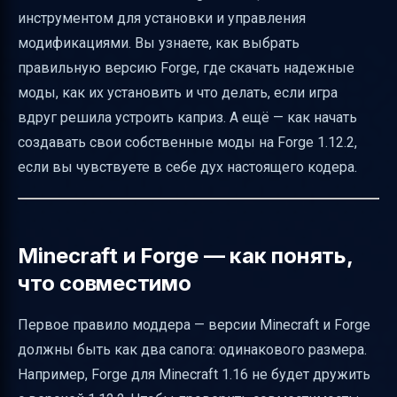
инструментом для установки и управления
Установка модов на старые версии
модификациями. Вы узнаете, как выбрать
Minecraft (1.5.2 и ниже)
правильную версию Forge, где скачать надежные
Как понять, какие моды совместимы друг с
моды, как их установить и что делать, если игра
другом
вдруг решила устроить каприз. А ещё — как начать
Управление большим количеством модов и
создавать свои собственные моды на Forge 1.12.2,
производительность
если вы чувствуете в себе дух настоящего кодера.
Начинаем создавать свои моды на Forge
1.12.2
Практические советы для моддеров
Minecraft и Forge — как понять,
что совместимо
Визуальное руководство и структура статьи
FAQ и типичные ошибки
Первое правило моддера — версии Minecraft и Forge
Полезные ссылки
должны быть как два сапога: одинакового размера.
Например, Forge для Minecraft 1.16 не будет дружить