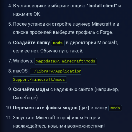
В установщике выберите опцию
"Install client"
и
нажмите OK.
После установки откройте лаунчер Minecraft и в
списке профилей выберите профиль с Forge.
Создайте папку
в директории Minecraft,
mods
если её нет. Обычно путь такой:
Windows:
%appdata%\.minecraft\mods
macOS:
~/Library/Application
Support/minecraft/mods
Скачайте моды
с надежных сайтов (например,
Curseforge).
Переместите файлы модов (.jar)
в папку
.
mods
Запустите Minecraft с профилем Forge и
наслаждайтесь новыми возможностями!