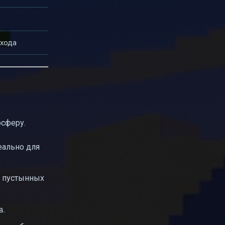
охода
осферу.
еально для
в пустынных
в.