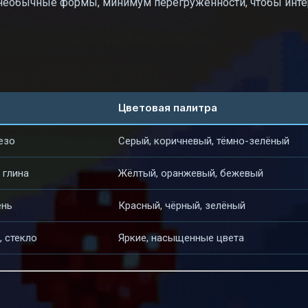
 необычные формы, минимум перегруженности, чтобы инт
Цветовая палитра
езо
Серый, коричневый, тёмно-зелёный
 глина
Жёлтый, оранжевый, бежевый
ень
Красный, чёрный, зелёный
 стекло
Яркие, насыщенные цвета