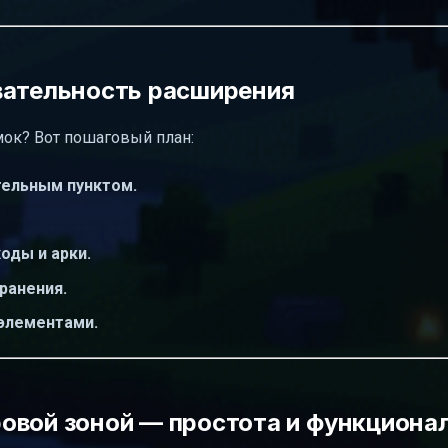
вательность расширения
мок? Вот пошаговый план:
тельным пунктом.
оды и арки.
ранения.
элементами.
овой зоной — простота и функциона