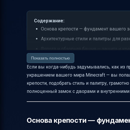
Содержание:
Основа крепости — фундамент вашего 
Архитектурные стили и палитры для ра
Ворота и обзорная башня — защита и кра
Показать полностью
Освещение стен — как избежать темных
Если вы когда-нибудь задумывались, как из п
От стены к замку — последовательност
украшением вашего мира Minecraft — вы попал
Деревенская башня со смотровой зоной
крепости, подобрать стиль и палитру, грамотн
Арки и проходы — естественно и функц
полноценный замок с дворами и внутренними 
Пустынная башня — хранение и освеще
Аниме-фэнтези стиль — лёгкость и ярко
Японский особняк с пагодой и садом — 
Основа крепости — фундамен
Крупная храмовая структура и большая 