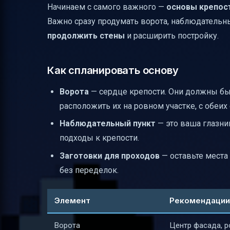
Начинаем с самого важного —
основы крепос
Ландшафтирование — естественное ок
Важно сразу продумать ворота, наблюдательны
Влияние версии Minecraft и режимов иг
продолжить стены
и расширить постройку.
Чек-лист материалов и практические ша
Функциональные элементы без ущерба 
Как спланировать основу
Распространённые проблемы и как их 
Ворота
— сердце крепости. Они должны бы
Итог
расположить их на ровном участке, с обеи
Полезные ссылки
Наблюдательный пункт
— это ваша глазниц
подходы к крепости.
Заготовки для проходов
— оставьте места
без переделок.
Элемент
Рекомендации
Ворота
Центр фасада, р