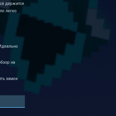
всё держится.
ло легко
 Идеально
обзор на
ять замок