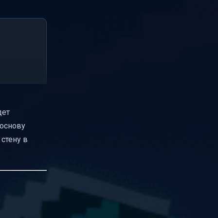
дет
 основу
 стену в