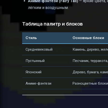
Аниме-фэнтези (Fairy Tail)
— яркие цвета,
лёгким и воздушным.
Таблица палитр и блоков
Стиль
Основные блоки
Средневековый
Камень, дерево, жел
Пустынный
Песчаник, терракота,
Японский
Дерево, бумага, кам
Аниме-фэнтези
Разноцветные блоки,