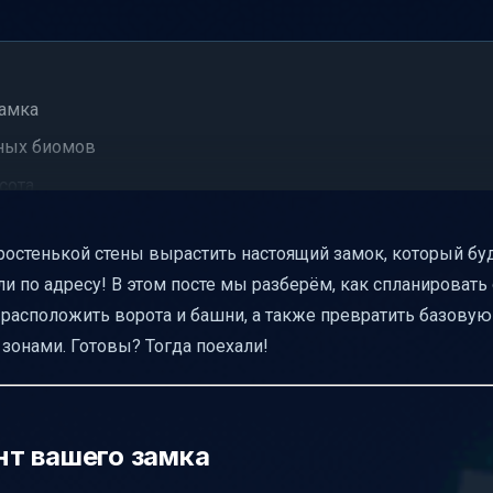
замка
зных биомов
сота
 зон
ростенькой стены вырастить настоящий замок, который бу
ь расширения
и по адресу! В этом посте мы разберём, как спланировать
 — простота и функциональность
о расположить ворота и башни, а также превратить базовую
ионально
зонами. Готовы? Тогда поехали!
ние
сть
гармония и пропорции
т вашего замка
церковь — масштаб и детали