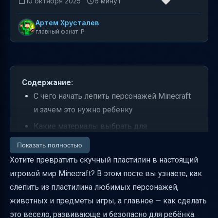
10 октября 2025
6 минут
Артем Хрусталев
главный фанат :P
Содержание:
С чего начать лепить персонажей Minecraft
и зачем это нужно ребёнку
Какие материалы выбрать для
долговечных фигурок
Показать полностью
Безопасность и уход за материалами
Хотите превратить скучный пластилин в настоящий
игровой мир Minecraft? В этом посте вы узнаете, как
Пошаговый план создания игрового мира
слепить из пластилина любимых персонажей,
Minecraft из пластилина
животных и предметы игры, а главное — как сделать
Внимание к деталям — как научить ребёнка
это весело, развивающе и безопасно для ребёнка.
быть аккуратным