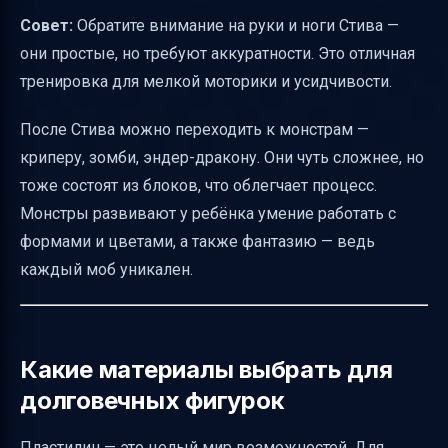
Использование картинок-ориентиров и
Совет:
Обратите внимание на руки и ноги Стива —
схем
они простые, но требуют аккуратности. Это отличная
Советы по хранению готовых фигурок
тренировка для мелкой моторики и усидчивости.
Распространённые сложности и их
преодоление
После Стива можно переходить к монстрам —
криперу, зомби, эндер-дракону. Они чуть сложнее, но
Альтернативы пластилину
тоже состоят из блоков, что облегчает процесс.
Тон и стиль подачи
Монстры развивают у ребёнка умение работать с
Таблица: Кого и как слепить из пластилина
формами и цветами, а также фантазию — ведь
Minecraft
каждый моб уникален.
Полезные ссылки
Какие материалы выбрать для
долговечных фигурок
Пластилин — это целый мир возможностей. Для