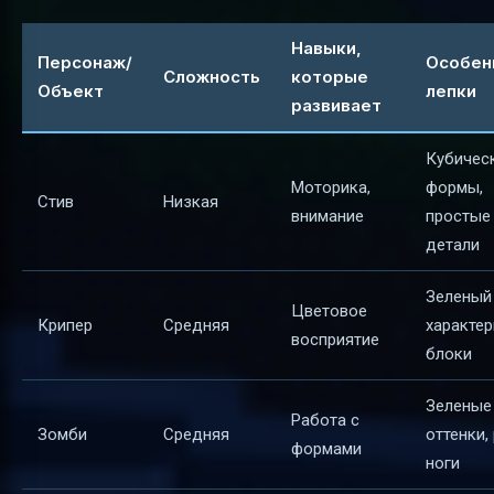
Навыки,
Персонаж/
Особен
Сложность
которые
Объект
лепки
развивает
Кубичес
Моторика,
формы,
Стив
Низкая
внимание
простые
детали
Зеленый 
Цветовое
Крипер
Средняя
характе
восприятие
блоки
Зеленые
Работа с
Зомби
Средняя
оттенки,
формами
ноги