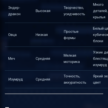
Много
Эндер-
Творчество,
Высокая
деталей,
дракон
усидчивость
крылья
Белый цв
Простые
Овца
Низкая
кубичес
формы
блоки
Узкие де
Мелкая
Меч
Средняя
блестящ
моторика
изумруд
Точность,
Яркий з
Изумруд
Средняя
аккуратность
цвет