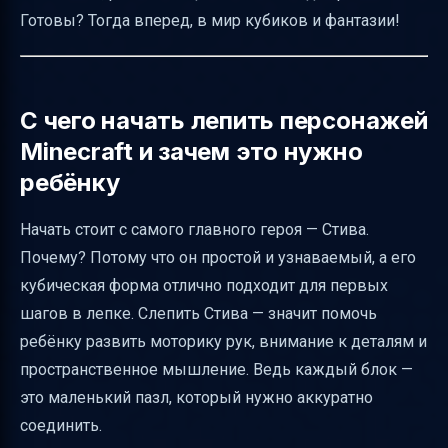
Готовы? Тогда вперед, в мир кубиков и фантазии!
Какие предметы и растения добавить после
персонажей
Как представить идею создания игрового
С чего начать лепить персонажей
мира всей семьёй
Minecraft и зачем это нужно
Подбор персонажей для разных возрастов
ребёнку
Животные Minecraft для лепки и принципы
их построения
Начать стоит с самого главного героя — Стива.
Как научить ребёнка придумывать новых
Почему? Потому что он простой и узнаваемый, а его
персонажей
кубическая форма отлично подходит для первых
шагов в лепке. Слепить Стива — значит помочь
Включение меча и изумруда в работу
ребёнку развить моторику рук, внимание к деталям и
Полезные видео и онлайн-ресурсы
пространственное мышление. Ведь каждый блок —
Превращаем мастер-класс в офлайн-игру
это маленький пазл, который нужно аккуратно
для всей семьи
соединить.