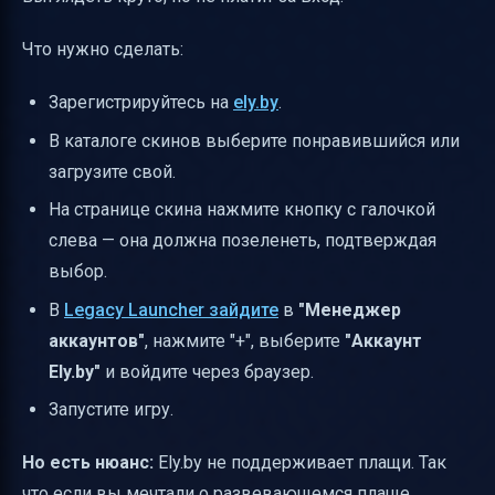
Что нужно сделать:
Зарегистрируйтесь на
ely.by
.
В каталоге скинов выберите понравившийся или
загрузите свой.
На странице скина нажмите кнопку с галочкой
слева — она должна позеленеть, подтверждая
выбор.
В
Legacy Launcher зайдите
в
"Менеджер
аккаунтов"
, нажмите "+", выберите
"Аккаунт
Ely.by"
и войдите через браузер.
Запустите игру.
Но есть нюанс:
Ely.by не поддерживает плащи. Так
что если вы мечтали о развевающемся плаще,