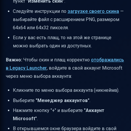
пункт
"Изменить скин"
.
Итог
Следуйте инструкции по
загрузке своего скина
—
Полезные ссылки
выбирайте файл с расширением PNG, размером
64x64 или 64x32 пикселя.
Если у вас есть плащ, то на этой же странице
можно выбрать один из доступных.
Важно:
Чтобы скин и плащ корректно
отображались
в Legacy Launcher
, войдите в свой аккаунт Microsoft
через меню выбора аккаунта:
Кликните по меню выбора аккаунта (никнейма).
Выберите
"Менеджер аккаунтов"
.
Нажмите кнопку "+" и выберите
"Аккаунт
Microsoft"
.
В открывшемся окне браузера войдите в свой