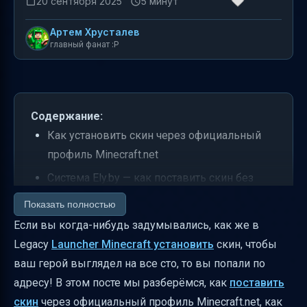
20 сентября 2025
5 минут
Артем Хрусталев
главный фанат :P
Содержание:
Как установить скин через официальный
профиль Minecraft.net
Система Ely.by — как поставить скин без
лицензии и что там с плащами
Показать полностью
Главное различие между лицензией
Если вы когда-нибудь задумывались, как же в
Minecraft и Ely.by
Legacy
Launcher Minecraft установить
скин, чтобы
ваш герой выглядел на все сто, то вы попали по
Что делать, если скин не отображается или
адресу! В этом посте мы разберёмся, как
поставить
нужна перезагрузка
скин
через официальный профиль Minecraft.net, как
Конфликты с модами и как их избежать