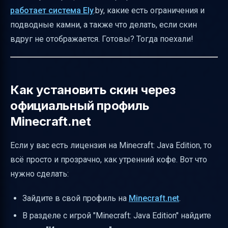
работает система Ely
.by, какие есть ограничения и
Как сервера исправляют несоответствия
подводные камни, а также что делать, если скин
скинов
вдруг не отображается. Готовы? Тогда поехали!
Использование команд сервера для
установки скина
Риски обходных средств для работы
Как установить скин через
скинов
официальный профиль
Безопасность и конфиденциальность при
Minecraft.net
входе
Надёжные источники скинов
Если у вас есть лицензия на Minecraft: Java Edition, то
всё просто и прозрачно, как утренний кофе. Вот что
Рекомендации по совместимости с
нужно сделать:
обновлениями
Что проверить на сервере
Зайдите в свой профиль на
Minecraft.net
.
Таблица сравнения систем установки
В разделе с игрой "Minecraft: Java Edition" найдите
скинов