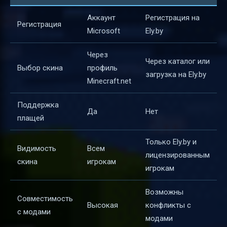
Аккаунт
Регистрация на
Регистрация
Microsoft
Ely.by
Через
Через каталог или
Выбор скина
профиль
загрузка на Ely.by
Minecraft.net
Поддержка
Да
Нет
плащей
Только Ely.by и
Видимость
Всем
лицензированным
скина
игрокам
игрокам
Возможны
Совместимость
Высокая
конфликты с
с модами
модами