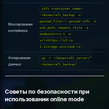
s3fs <container_name>
~/minecraft_backup -o
passwd_file=~/.passwd-s3fs -o
Монтирование
use_path_request_style -o
контейнера
endpoint=ru-1 -o
url=https://s3.ru-
1.storage.selcloud.ru
Копирование
cp -r ~/minecraft_server/*
данных
~/minecraft_backup/
Советы по безопасности при
использовании online mode