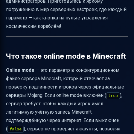
использовании online mode
администраторов. Приготовьтесь к яркому
погружению в мир серверных настроек, где каждый
Как объяснить пользователям статус темы
параметр — как кнопка на пульте управления
как архивной
космическим кораблём!
Итоговая таблица параметров online mode
Полезные ссылки для дальнейшего
изучения
Что такое online mode в Minecraft
Online mode
— это параметр в конфигурационном
файле сервера Minecraft, который отвечает за
проверку подлинности игроков через официальные
серверы Mojang. Если online mode включён (
),
true
сервер требует, чтобы каждый игрок имел
легитимную учётную запись Minecraft,
подтверждённую через интернет. Если выключен
(
), сервер не проверяет аккаунты, позволяя
false