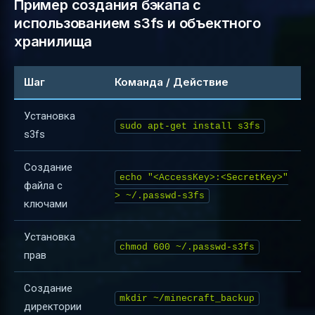
Пример создания бэкапа с
использованием s3fs и объектного
хранилища
Шаг
Команда / Действие
Установка
sudo apt-get install s3fs
s3fs
Создание
echo "<AccessKey>:<SecretKey>"
файла с
> ~/.passwd-s3fs
ключами
Установка
chmod 600 ~/.passwd-s3fs
прав
Создание
mkdir ~/minecraft_backup
директории