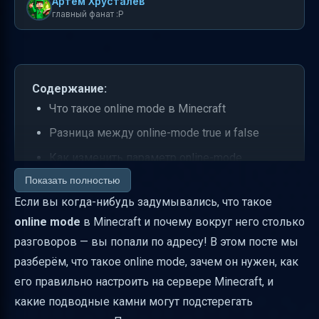
Артем Хрусталев
главный фанат :P
Содержание:
Что такое online mode в Minecraft
Разница между online-mode true и false
Как изменить параметр online-mode
Показать полностью
Зачем иногда отключают online mode
Если вы когда-нибудь задумывались, что такое
Проблемы и решения при настройке online
online mode
в Minecraft и почему вокруг него столько
mode на серверах Bukkit
разговоров — вы попали по адресу! В этом посте мы
Безопасный переход между режимами
разберём, что такое online mode, зачем он нужен, как
Резервное копирование сервера Minecraft
его правильно настроить на сервере Minecraft, и
Советы по безопасности при
какие подводные камни могут подстерегать