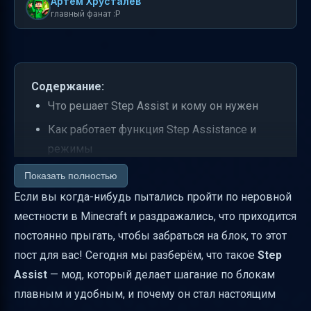
Артем Хрусталев
главный фанат :P
Содержание:
Что решает Step Assist и кому он нужен
Как работает функция Step Assistance и
режимы
Требования по платформам и версиям
Показать полностью
Если вы когда-нибудь пытались пройти по неровной
Мультиплеер и совместимость с серверами
местности в Minecraft и раздражались, что приходится
Настройка и управление модом
постоянно прыгать, чтобы забраться на блок, то этот
Чем Step Assist отличается от похожих
пост для вас! Сегодня мы разберём, что такое
Step
модов
Assist
— мод, который делает шагание по блокам
Как работает Uphill Step Assist и отличие от
плавным и удобным, и почему он стал настоящим
Auto-Jump