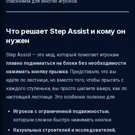
спасением для многих игроков.
Как настроить максимальную высоту шага
и отключить мод
Почему важно отключать Auto-Jump при
Что решает Step Assist и кому он
использовании Step Assist
нужен
Установка и обновление
Step Assist — это мод, который помогает игрокам
Этические и игровые моменты
плавно подниматься на блоки без необходимости
Лицензия и перевод
нажимать кнопку прыжка
. Представьте, что вы
Краткая таблица сравнения режимов Step
идёте по лестнице, но вместо того, чтобы прыгать с
Assistance
каждого ступеньки, вы просто шагаете вверх, как по
Полезные ссылки
настоящей лестнице. Это особенно полезно для:
Игроков с ограниченной подвижностью
,
которым сложно быстро нажимать кнопки.
Казуальных строителей и исследователей
,