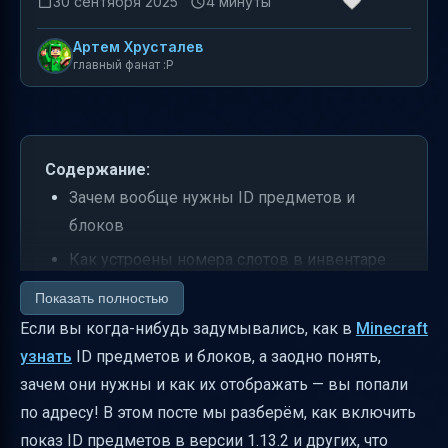
30 сентября 2025
4 минуты
Артем Хрусталев
главный фанат :P
Содержание:
Зачем вообще нужны ID предметов и
блоков
Как устроены номера слотов в инвентаре
Дополнительные данные (data values) — что
Показать полностью
это и зачем
Если вы когда-нибудь задумывались, как в
Minecraft
узнать
ID предметов и блоков, а заодно понять,
Как включить отображение ID предметов и
зачем они нужны и как их отображать — вы попали
блоков в Minecraft 1.13.2 и других версиях
по адресу! В этом посте мы разберём, как включить
Практические советы для игроков и
показ ID предметов в версии 1.13.2 и других, что
копирайтеров