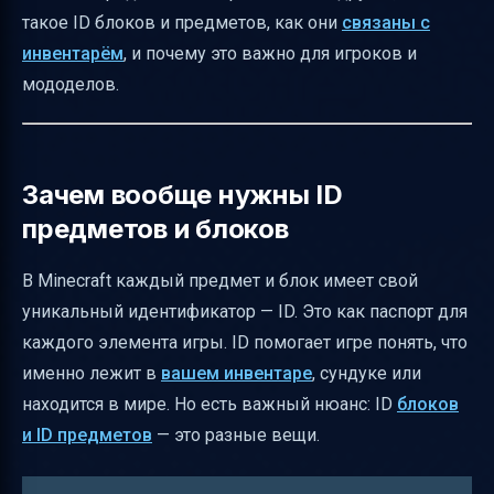
такое ID блоков и предметов, как они
связаны с
Ответы на частые вопросы
инвентарём
, и почему это важно для игроков и
Как оформить тему на форуме, чтобы
мододелов.
помочь новичкам
Итоговая таблица для быстрого включения
отображения ID
Зачем вообще нужны ID
Полезные ссылки
предметов и блоков
В Minecraft каждый предмет и блок имеет свой
уникальный идентификатор — ID. Это как паспорт для
каждого элемента игры. ID помогает игре понять, что
именно лежит в
вашем инвентаре
, сундуке или
находится в мире. Но есть важный нюанс: ID
блоков
и ID предметов
— это разные вещи.