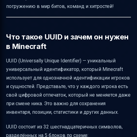
Безопасность и приватность при работе с
погружению в мир битов, команд и хитростей!
UUID
Практические советы для администраторов
пиратских серверов
Что такое UUID и зачем он нужен
Примеры запросов к API и команды
в Minecraft
сервера
FAQ и быстрые ссылки
UUID (Universally Unique Identifier) — уникальный
универсальный идентификатор, который Minecraft
Как поддерживать актуальность гайда
использует для однозначной идентификации игроков
Итоговая таблица по способам узнать UUID
и сущностей. Представьте, что у каждого игрока есть
на пиратке
свой цифровой отпечаток, который не меняется даже
Полезные ссылки
при смене ника. Это важно для сохранения
инвентаря, позиции, статистики и других данных.
UUID состоит из 32 шестнадцатеричных символов,
разделённых на 5 блоков по схеме: