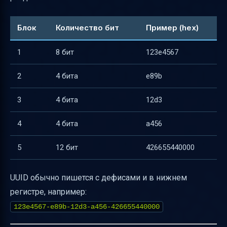
Блок
Количество бит
Пример (hex)
1
8 бит
123e4567
2
4 бита
e89b
3
4 бита
12d3
4
4 бита
a456
5
12 бит
426655440000
UUID обычно пишется с дефисами и в нижнем
регистре, например:
123e4567-e89b-12d3-a456-426655440000