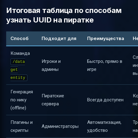
Итоговая таблица по способам
узнать UUID на пиратке
Способ
Подходит для
Преимущества
Н
Команда
С
Игроки и
Быстро, прямо в
/data
ин
админы
игре
get
в
entity
Генерация
Пиратские
Ко
по нику
Всегда доступен
сервера
не
(offline)
Плагины и
Автоматизация,
Тр
Администраторы
скрипты
удобство
на