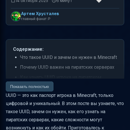
14 октября 2025
6 минут
Артем Хрусталев
главный фанат :P
Содержание:
Что такое UUID и зачем он нужен в Minecraft
Почему UUID важен на пиратских серверах
Как узнать UUID игрока на пиратском
сервере — пошаговая инструкция
Показать полностью
UUID — это как паспорт игрока в Minecraft, только
Формат UUID и как его правильно
цифровой и уникальный. В этом посте вы узнаете, что
использовать
такое UUID, зачем он нужен, как его узнать на
Распространённые ошибки и как их
пиратских серверах, какие сложности могут
исправлять
возникнуть и как их обойти. Приготовьтесь к