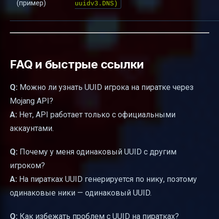
(пример)
uuidv3.DNS)
FAQ и быстрые ссылки
Q:
Можно ли узнать UUID игрока на пиратке через
Mojang API?
A:
Нет, API работает только с официальными
аккаунтами.
Q:
Почему у меня одинаковый UUID с другим
игроком?
A:
На пиратках UUID генерируется по нику, поэтому
одинаковые ники — одинаковый UUID.
Q:
Как избежать проблем с UUID на пиратках?