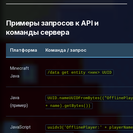
Примеры запросов к API и
команды сервера
Платформа
Команда / запрос
Minecraft
/data get entity <ник> UUID
Java
Java
UUID.nameUUIDFromBytes(("OfflinePlay
(пример)
+ name).getBytes())
JavaScript
uuidv3('OfflinePlayer:' + playerName