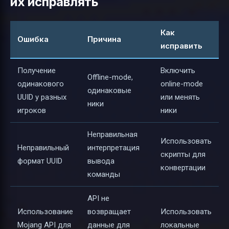
их исправлять
Как
Ошибка
Причина
исправить
Получение
Включить
Offline-mode,
одинакового
online-mode
одинаковые
UUID у разных
или менять
ники
игроков
ники
Неправильная
Использовать
Неправильный
интерпретация
скрипты для
формат UUID
вывода
конвертации
команды
API не
Использование
возвращает
Использовать
Mojang API для
данные для
локальные