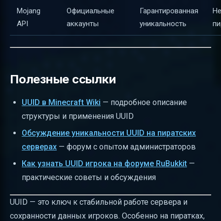
Mojang
Официальные
Гарантированная
Не
API
аккаунты
уникальность
пи
Полезные ссылки
UUID в Minecraft Wiki
— подробное описание
структуры и применения UUID
Обсуждение уникальности UUID на пиратских
серверах
— форум с опытом администраторов
Как узнать UUID игрока на форуме RuBukkit
—
практические советы и обсуждения
UUID — это ключ к стабильной работе сервера и
сохранности данных игроков. Особенно на пиратках,