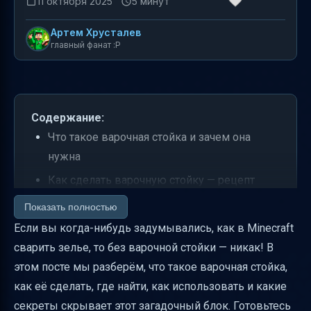
11 октября 2025
5 минут
Артем Хрусталев
главный фанат :P
Содержание:
Что такое варочная стойка и зачем она
нужна
Как сделать варочную стойку — рецепт
крафта
Показать полностью
Где найти варочную стойку в мире Minecraft
Если вы когда-нибудь задумывались, как в Minecraft
сварить зелье, то без варочной стойки — никак! В
Как использовать варочную стойку —
этом посте мы разберём, что такое варочная стойка,
интерфейс и процесс варки
как её сделать, где найти, как использовать и какие
Правила разрушения и дроп варочной
секреты скрывает этот загадочный блок. Готовьтесь
стойки