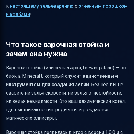
к
настоящему зельеварению
с
огненным порошком
Варочная стойка и профессии жителей
и колбами
!
Можно ли использовать варочную стойку
как декор?
Команды для получения варочной стойки
Что такое варочная стойка и
Таблица с основными характеристиками
зачем она нужна
варочной стойки
Варочная стойка (или зельеварка, brewing stand) — это
Заключение
блок в Minecraft, который служит
единственным
Полезные ссылки
инструментом для создания зелий
. Без неё вы не
сварите ни зелья скорости, ни зелья огнестойкости,
ни зелья невидимости. Это ваш алхимический котёл,
где смешиваются ингредиенты и рождаются
магические эликсиры.
Варочная стойка появилась в игре с версии 1.0.0 и с