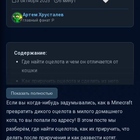
3 октября 2025
6 минут
Артем Хрусталев
главный фанат :P
Содержание:
Где найти оцелота и чем он отличается от
кошки
Как приручить оцелота и сделать из него
кота
Показать полностью
Что происходит после приручения
Если вы когда-нибудь задумывались, как в Minecraft
превратить дикого оцелота в милого домашнего
Разведение оцелотов и кошек
кота, то вы попали по адресу! В этом посте мы
Размеры оцелотов и котят
разберём, где найти оцелотов, как их приручить, что
Поведение оцелотов в зависимости от
делать после приручения и как развести котят.