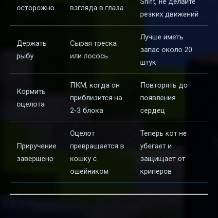
Shift, не делайте
осторожно
взгляда в глаза
резких движений
Лучше иметь
Держать
Сырая треска
запас около 20
рыбу
или лосось
штук
ПКМ, когда он
Повторять до
Кормить
приблизится на
появления
оцелота
2-3 блока
сердец
Оцелот
Теперь кот не
Приручение
превращается в
убегает и
завершено
кошку с
защищает от
ошейником
криперов