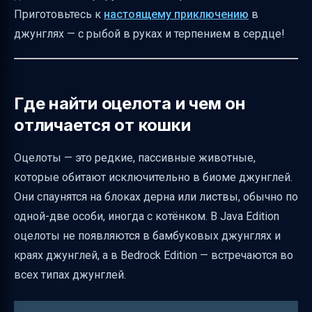
окружения
Приготовьтесь к
настоящему приключению
в
Практические советы по приручению
джунглях — с рыбой в руках и терпением в сердце!
Распространённые заблуждения
Звуки оцелота
Итоговая таблица: как из оцелота сделать
Где найти оцелота и чем он
кота
отличается от кошки
Полезные ссылки
Оцелоты — это редкие, пассивные животные,
которые обитают исключительно в биоме джунглей.
Они спаунятся на блоках дерна или листвы, обычно по
одной-две особи, иногда с котёнком. В Java Edition
оцелоты не появляются в бамбуковых джунглях и
краях джунглей, а в Bedrock Edition — встречаются во
всех типах джунглей.