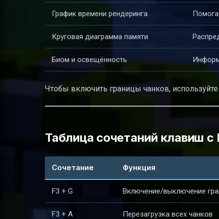
График времени рендеринга
Помога
Круговая диаграмма памяти
Распре
Биом и освещённость
Информ
Чтобы включить границы чанков, используйт
Таблица сочетаний клавиш с 
Сочетание
Функция
F3 + G
Включение/выключение гра
F3 + A
Перезагрузка всех чанков