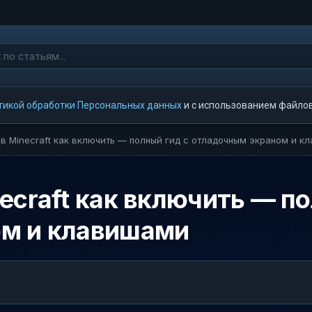
тикой обработки Персональных данных
и с использованием файлов 
ов Minecraft как включить — полный гид с отладочным экраном и 
ecraft как включить — по
м и клавишами