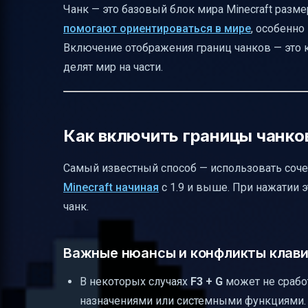
Чанк — это базовый блок мира Minecraft разме
Предотвращение повторения проблем
помогают ориентироваться в мире
, особенно
Итог
Включение отображения границ чанков — это 
делят мир на части.
Полезные ссылки
Как включить границы чанков
Самый известный способ — использовать соч
Minecraft начиная
с 1.9 и выше. При нажатии
чанк.
Важные нюансы и конфликты клав
В некоторых случаях
F3 + G
может не срабо
назначениями или системными функциями.