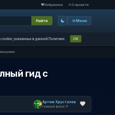
Избранное
О проекте
Найти
Меню
cookie, указанных в данной Политике.
OK
клавишами
лный гид с
Артем Хрусталев
главный фанат :P