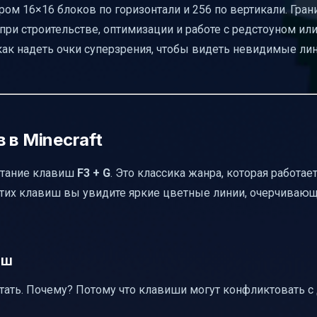
ром 16×16 блоков по горизонтали и 256 по вертикали. Гра
 при строительстве, оптимизации и работе с редстоуном ил
как надеть очки суперзрения, чтобы видеть невидимые ли
 в Minecraft
етание клавиш
F3 + G
. Это классика жанра, которая работае
 этих клавиш вы увидите яркие цветные линии, очерчива
иш
тать. Почему? Потому что клавиши могут конфликтовать с