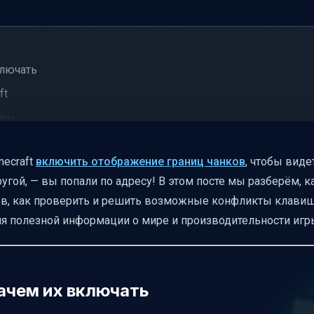
ключать
ft
виш
necraft
включить отображение границ чанков
, чтобы виде
ругой, — вы попали по адресу! В этом посте мы разберём, к
ов, как проверить и решить возможные конфликты клавиш
то связано
я полезной информации о мире и производительности игр
адки
после переназначения
ыть тему
зачем их включать
ние