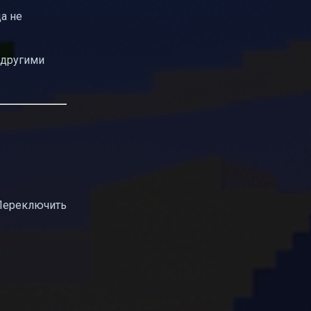
да не
 другими
 "Переключить