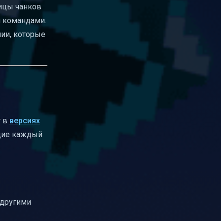
ницы чанков
и командами.
нии, которые
т в
версиях
ющие каждый
 другими