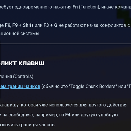
ребует одновременного нажатия
Fn
(Function), иначе коман
оде
F9
,
F9 + Shift
или
F3 + G
не работают из-за конфликтов с
ационной системы.
фликт клавиш
ения (Controls).
ем границ чанков
(обычно это "Toggle Chunk Borders" или
 клавишу, которая уже используется для другого действия.
у на свободную, например, на
F4
или другую удобную.
ключить границы чанков.