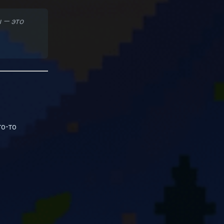
 — это
то-то