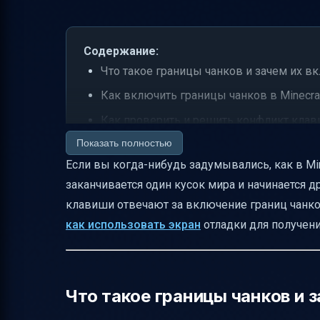
Содержание:
Что такое границы чанков и зачем их в
Как включить границы чанков в Minecra
Как проверить и решить конфликт кла
Показать полностью
Последствия переназначения клавиш
Если вы когда-нибудь задумывались, как в Mi
Как понять, что проблема решена
заканчивается один кусок мира и начинается д
Альтернативные решения
клавиши отвечают за включение границ чанк
Экран отладки и границы чанков — как э
как использовать экран
отладки для получени
Таблица сочетаний клавиш с F3 для отл
Практические советы по тестированию 
Как описать решение на форуме и закр
Что такое границы чанков и 
Как документировать проблему и реше