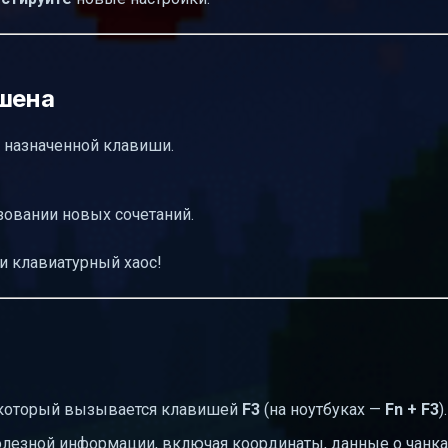
ешена
 назначенной клавиши.
зовании новых сочетаний.
и клавиатурный хаос!
), который вызывается клавишей
F3
(на ноутбуках —
Fn + F3
).
олезной информации, включая координаты, данные о чанка