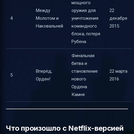
мощного
Между
оружия для
22
4
Молотом и
уничтожения
декабря
Наковальней
командного
2015
блока, потеря
Рубена
Финальная
битва и
Вперёд,
становление
22 марта
5
Орден!
нового
2016
Ордена
Камня
Что произошло с Netflix-версией