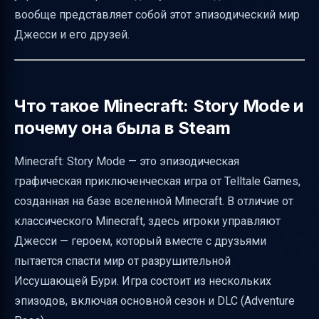
вообще представляет собой этот эпизодический мир
Что такое Minecraft: Story Mode — кратко о
Джесси и его друзей.
сюжете и механиках
Ключевые эпизоды первого сезона
Что произошло с Netflix-версией
Что такое Minecraft: Story Mode и
Как политика DRM влияет на сохранность
почему она была в Steam
игры
Minecraft: Story Mode — это эпизодическая
Итог и рекомендации
графическая приключенческая игра от Telltale Games,
Полезные ссылки
созданная на базе вселенной Minecraft. В отличие от
классического Minecraft, здесь игроки управляют
Джесси — героем, который вместе с друзьями
пытается спасти мир от разрушительной
Иссушающей Бури. Игра состоит из нескольких
эпизодов, включая основной сезон и DLC (Adventure