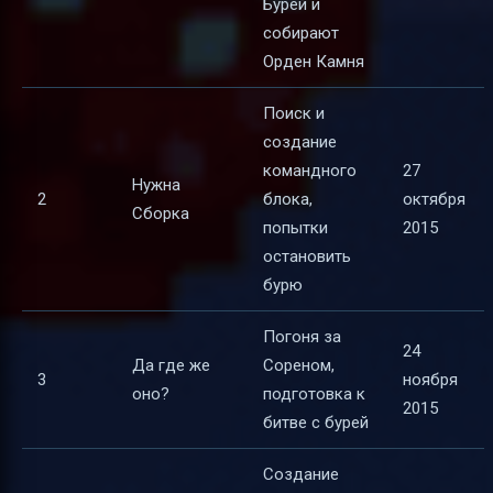
Бурей и
собирают
Орден Камня
Поиск и
создание
командного
27
Нужна
2
блока,
октября
Сборка
попытки
2015
остановить
бурю
Погоня за
24
Да где же
Сореном,
3
ноября
оно?
подготовка к
2015
битве с бурей
Создание