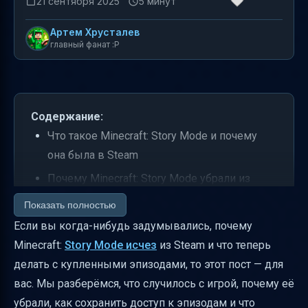
21 сентября 2025
5 минут
Артем Хрусталев
главный фанат :P
Содержание:
Что такое Minecraft: Story Mode и почему
она была в Steam
Почему Minecraft: Story Mode убрали из
Steam и других цифровых магазинов
Показать полностью
Что делать владельцам купленных
Если вы когда-нибудь задумывались, почему
эпизодов
Minecraft:
Story Mode исчез
из Steam и что теперь
делать с купленными эпизодами, то этот пост — для
Различия в доступе к эпизодам между
вас. Мы разберёмся, что случилось с игрой, почему её
Steam, GOG и другими платформами
убрали, как сохранить доступ к эпизодам и что
Юридические и потребительские вопросы