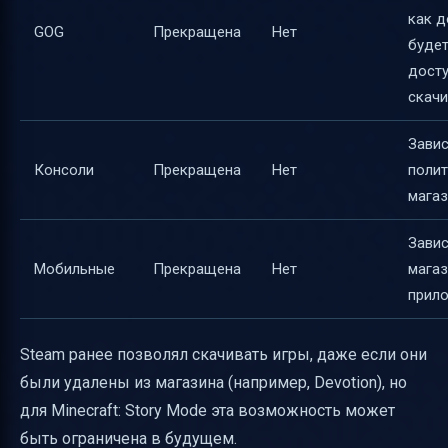
как д
GOG
Прекращена
Нет
буде
дост
скачи
Завис
Консоли
Прекращена
Нет
полит
магаз
Завис
Мобильные
Прекращена
Нет
магаз
прил
Steam ранее позволял скачивать игры, даже если они
были удалены из магазина (например, Devotion), но
для Minecraft: Story Mode эта возможность может
быть ограничена в будущем.