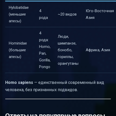
Hylobatidae
4
Юго-Восточная
(меньшие
~20 видов
рода
Азия
апесы)
4
Люди,
рода:
Hominidae
шимпанзе,
Homo,
(большие
бонобо,
Африка, Азия
Pan,
апесы)
гориллы,
Gorilla,
орангутаны
Pongo
Homo sapiens
— единственный современный вид
человека, без признанных подвидов.
Ответы на популярные вопросы