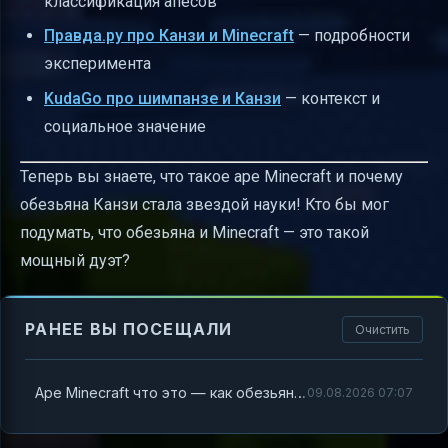
классификация апесов
Правда.ру про Канзи и Minecraft
— подробности
эксперимента
KudaGo про шимпанзе и Канзи
— контекст и
социальное значение
Теперь вы знаете, что такое ape Minecraft и почему
обезьяна Канзи стала звездой науки! Кто бы мог
подумать, что обезьяна и Minecraft — это такой
мощный дуэт?
РАНЕЕ ВЫ ПОСЕЩАЛИ
Очистить
Ape Minecraft что это — как обезьяна Канзи покорила виртуальный мир
09.08.2026 07:07