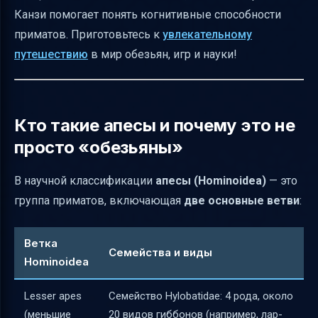
Канзи помогает понять когнитивные способности
забавный ролик
приматов. Приготовьтесь к
увлекательному
Немного науки о Hominoidea
путешествию
в мир обезьян, игр и науки!
Ответы на популярные вопросы
Визуальная схема для понимания
Итог
Кто такие апесы и почему это не
Полезные ссылки
просто «обезьяны»
В научной классификации
апесы (Hominoidea)
— это
группа приматов, включающая
две основные ветви
:
Ветка
Семейства и виды
Hominoidea
Lesser apes
Семейство Hylobatidae: 4 рода, около
(меньшие
20 видов гиббонов (например, лар-