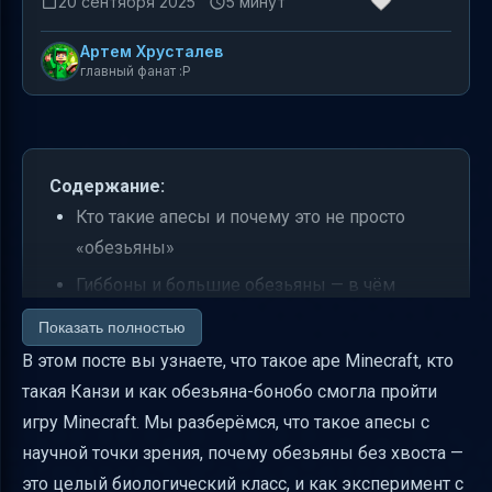
20 сентября 2025
5 минут
Артем Хрусталев
главный фанат :P
Содержание:
Кто такие апесы и почему это не просто
«обезьяны»
Гиббоны и большие обезьяны — в чём
разница?
Показать полностью
Канзи и Minecraft — как обезьяна научилась
В этом посте вы узнаете, что такое ape Minecraft, кто
играть в компьютерную игру
такая Канзи и как обезьяна-бонобо смогла пройти
игру Minecraft. Мы разберёмся, что такое апесы с
Практические выводы и этические
научной точки зрения, почему обезьяны без хвоста —
вопросы
это целый биологический класс, и как эксперимент с
Почему ape Minecraft — это не просто