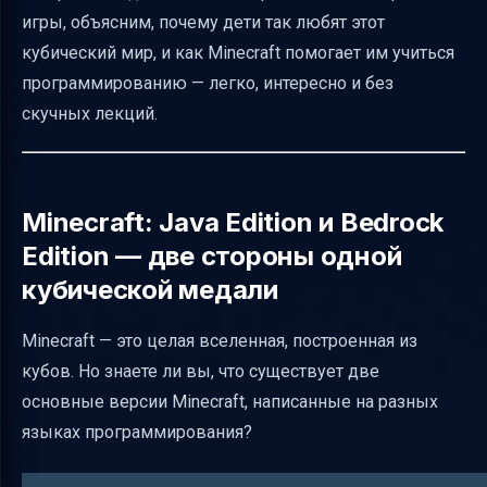
игры, объясним, почему дети так любят этот
коду
кубический мир, и как Minecraft помогает им учиться
Как структурировать обучение
программированию — легко, интересно и без
программированию на базе Minecraft
скучных лекций.
Баланс между игрой и обучением: советы
для родителей и педагогов
Образовательная версия Minecraft и её
Minecraft: Java Edition и Bedrock
возможности
Edition — две стороны одной
Кроссплатформенность и почему это важно
кубической медали
Часто задаваемые вопросы (FAQ)
Заключение
Minecraft — это целая вселенная, построенная из
кубов. Но знаете ли вы, что существует две
Полезные ссылки
основные версии Minecraft, написанные на разных
языках программирования?