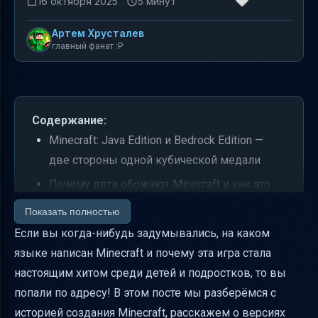
16 октября 2025
5 минут
Артем Хрусталев
главный фанат :P
Содержание:
Minecraft: Java Edition и Bedrock Edition —
две стороны одной кубической медали
Почему дети обожают Minecraft и как это
связано с обучением программированию
Показать полностью
Minecraft как инструмент обучения
Если вы когда-нибудь задумывались, на каком
программированию: преимущества и
языке написан Minecraft и почему эта игра стала
возможности
настоящим хитом среди детей и подростков, то вы
попали по адресу! В этом посте мы разберёмся с
Scratch и Minecraft: как блоковое
историей создания Minecraft, расскажем о версиях
программирование ведёт к настоящему