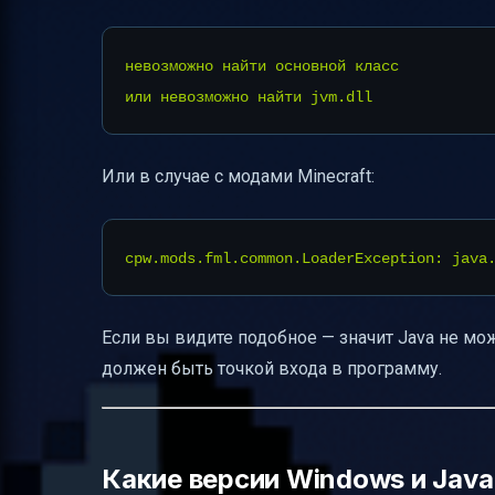
Советы для предотвращения повторен
невозможно найти основной класс

Таблица совместимости версий Java и Mi
Итоговая схема решения ошибки "не на
Полезные ссылки и источники
Или в случае с модами Minecraft:
Если вы видите подобное — значит Java не мож
должен быть точкой входа в программу.
Какие версии Windows и Jav