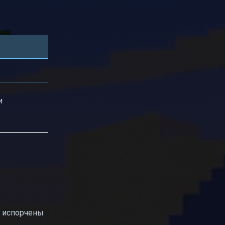
и
ь испорчены