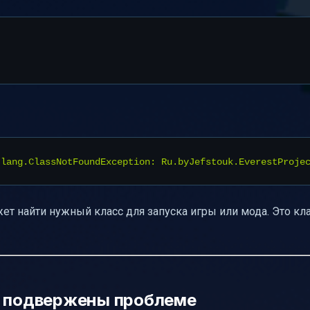
ия проблемы
necraft/Forge
йден основной класс"
ет найти нужный класс для запуска игры или мода. Это кл
a подвержены проблеме