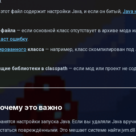
.
этот файл содержит настройки Java, и если он битый,
Java 
-файла
— если основной класс отсутствует в архиве мода и
даст ошибку
.
лированного
класса
— например, класс скомпилирован под J
щие библиотеки в classpath
— если мод или проект не со
почему это важно
анятся настройки запуска Java. Если вы удаляли Java вруч
таться повреждёнными. Это мешает системе найти jvm.dll