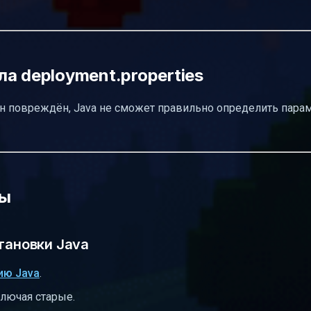
а deployment.properties
 он повреждён, Java не сможет правильно определить пара
мы
тановки Java
ию Java
.
ключая старые.