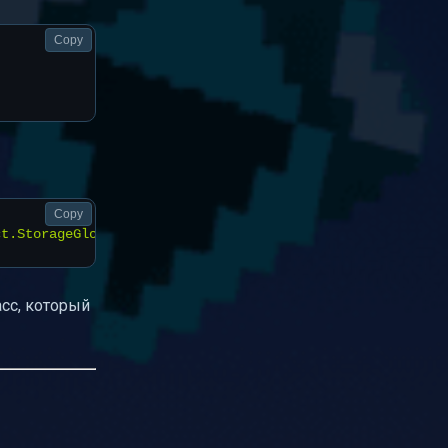
Copy
Copy
асс, который