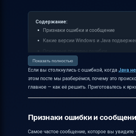
Содержание:
Признаки ошибки и сообщение
Какие версии Windows и Java подверж
Основные причины ошибки
Показать полностью
Как повреждается реестр и почему это 
Если вы столкнулись с ошибкой, когда
Java н
Что значит повреждение файла deploymen
этом посте мы разберёмся, почему это происх
Пошаговое решение проблемы
главное — как её решить. Приготовьтесь к ярк
Что значит "удалить все следы" и как эт
Проверка основного класса мода Minecr
Проверка версии Java и совместимости
Признаки ошибки и сообщен
Типичные ошибки и как их исправлять
Самое частое сообщение, которое вы увидите —
Что делать, если проблема повторяется