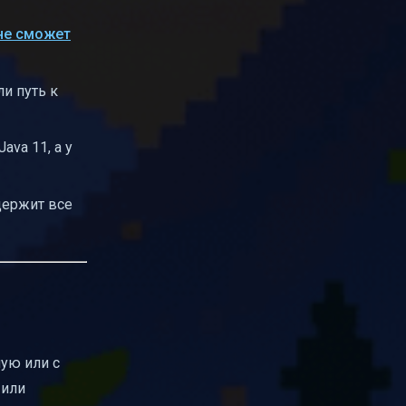
не сможет
ли путь к
ava 11, а у
держит все
ную или с
 или