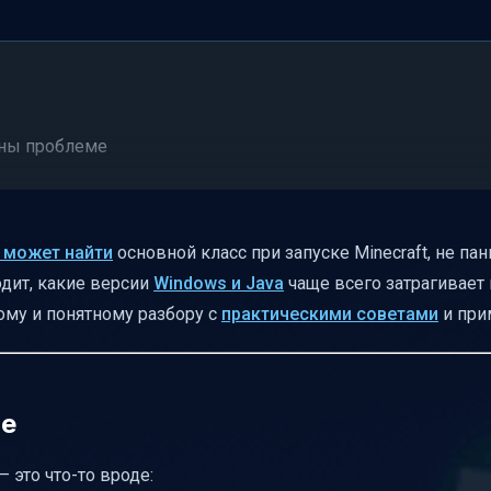
ены проблеме
важно
е может найти
основной класс при запуске Minecraft, не пан
t.properties
одит, какие версии
Windows и Java
чаще всего затрагивает 
ому и понятному разбору с
практическими советами
и при
о сделать
aft
ие
 это что-то вроде:
 после переустановки