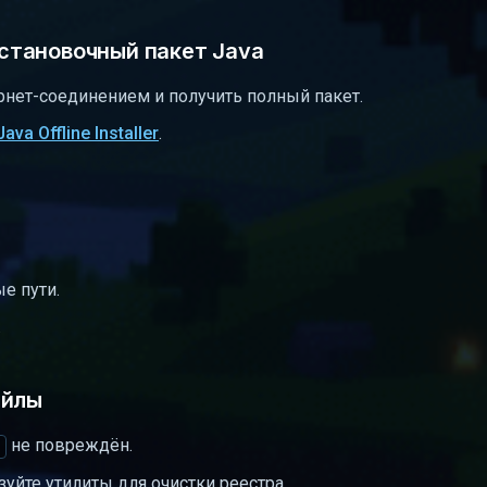
 установочный пакет Java
рнет-соединением и получить полный пакет.
Java Offline Installer
.
е пути.
.
айлы
не повреждён.
зуйте утилиты для очистки реестра.