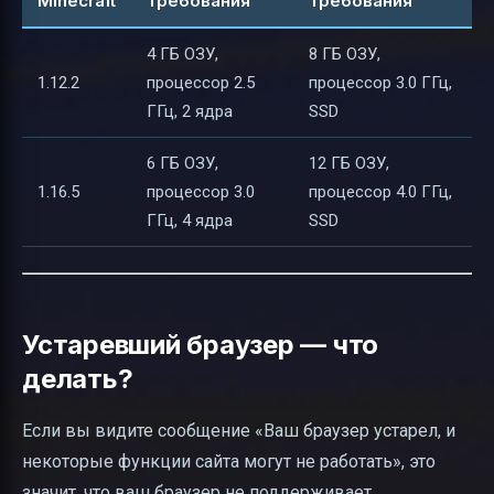
Minecraft
требования
требования
4 ГБ ОЗУ,
8 ГБ ОЗУ,
1.12.2
процессор 2.5
процессор 3.0 ГГц,
ГГц, 2 ядра
SSD
6 ГБ ОЗУ,
12 ГБ ОЗУ,
1.16.5
процессор 3.0
процессор 4.0 ГГц,
ГГц, 4 ядра
SSD
Устаревший браузер — что
делать?
Если вы видите сообщение «Ваш браузер устарел, и
некоторые функции сайта могут не работать», это
значит, что ваш браузер не поддерживает