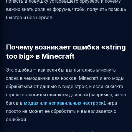
попасть в ловушку устаревшего браузера и почему
Как адаптировать текст для разных
важно знать роли на форуме, чтобы получить помощь
аудиторий
быстро и без нервов.
Как сделать «Люблю котеек» частью
форума
Онлайн-активность — вовлекаем без
Почему возникает ошибка «string
перегруза
too big» в Minecraft
Как нейтрализовать спорные ярлыки
Эта ошибка — как если бы вы пытались втиснуть
Исследование пользовательского опыта
слона в чемоданчик для носков. Minecraft и его моды
форума
обрабатывают данные в виде строк, и если какая-то
Итог
строка становится слишком длинной (например, из-за
Полезные ссылки
багов в
модах или неправильных настроек
), игра
просто не может её обработать и вываливается с
ошибкой.