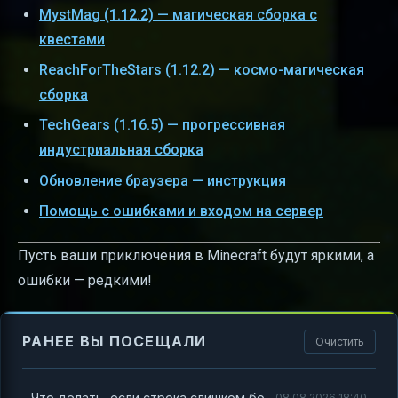
MystMag (1.12.2) — магическая сборка с
квестами
ReachForTheStars (1.12.2) — космо-магическая
сборка
TechGears (1.16.5) — прогрессивная
индустриальная сборка
Обновление браузера — инструкция
Помощь с ошибками и входом на сервер
Пусть ваши приключения в Minecraft будут яркими, а
ошибки — редкими!
РАНЕЕ ВЫ ПОСЕЩАЛИ
Очистить
Что делать, если строка слишком большая в Minecraft
08.08.2026 18:40