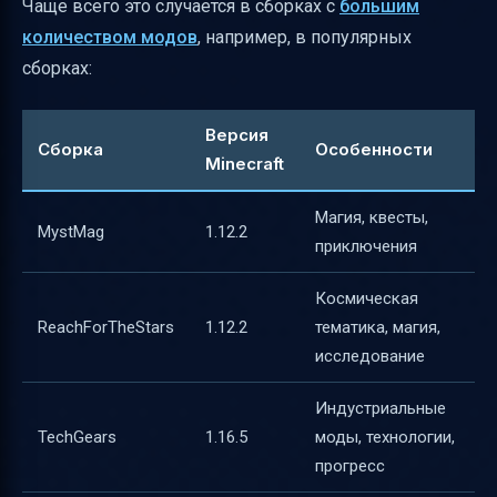
Чаще всего это случается в сборках с
большим
количеством модов
, например, в популярных
сборках:
Версия
Сборка
Особенности
Minecraft
Магия, квесты,
MystMag
1.12.2
приключения
Космическая
ReachForTheStars
1.12.2
тематика, магия,
исследование
Индустриальные
TechGears
1.16.5
моды, технологии,
прогресс