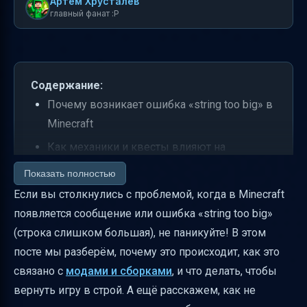
Артем Хрусталев
главный фанат :P
Содержание:
Почему возникает ошибка «string too big» в
Minecraft
Как механики и квесты влияют на
появление ошибки
Показать полностью
Что делать, чтобы исправить ошибку
Если вы столкнулись с проблемой, когда в Minecraft
появляется сообщение или ошибка «string too big»
Устаревший браузер — что делать?
(строка слишком большая), не паникуйте! В этом
Роли на форуме — кто есть кто?
посте мы разберём, почему это происходит, как это
Как сделать страницу сборки удобной и
связано с
модами и сборками
, и что делать, чтобы
привлекательной
вернуть игру в строй. А ещё расскажем, как не
Призывы к действию, которые работают