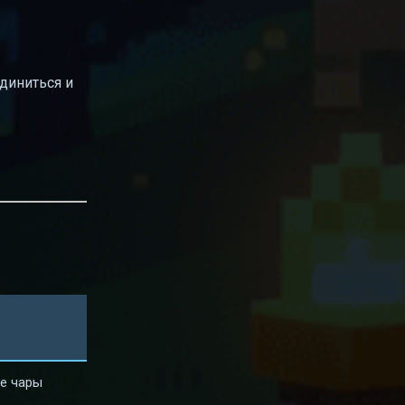
единиться и
ие чары