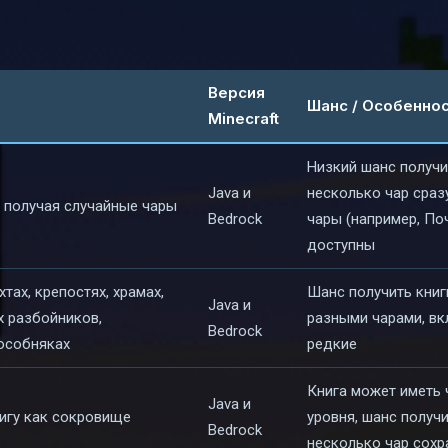
Версия
Шанс / Особенно
Minecraft
Низкий шанс получи
Java и
несколько чар сраз
 получая случайные чары
Bedrock
чары (например, По
доступны
тах, крепостях, храмах,
Шанс получить книг
Java и
х разбойников,
разными чарами, в
Bedrock
 особняках
редкие
Книга может иметь 
Java и
игу как сокровище
уровня, шанс получ
Bedrock
несколько чар сохр