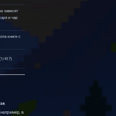
а зависят
каря и чар
опа книги с
(1/417)
ьзя
.
(например, в