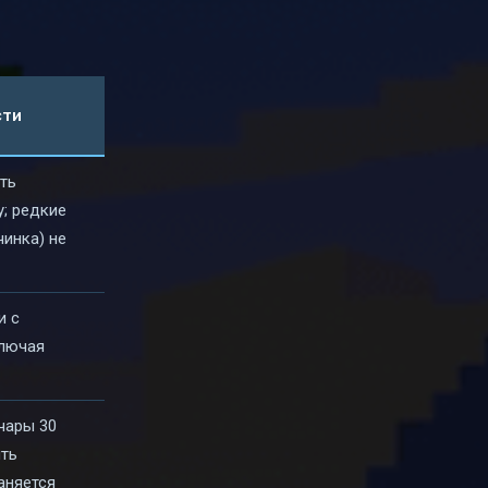
сти
ть
у; редкие
чинка) не
и с
ключая
чары 30
ить
аняется