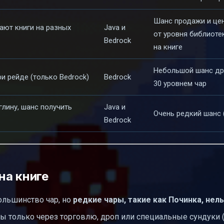
Шанс продажи и цен
ают книги на разных
Java и
от уровня библиоте
Bedrock
на книге
Небольшой шанс др
и рейде (только Bedrock)
Bedrock
30 уровнем чар
глину, шанс получить
Java и
Очень редкий шанс 
Bedrock
на книге
ольшинство чар, но
редкие чары, такие как Починка, нел
ы только через торговлю, дроп или специальные сундуки 