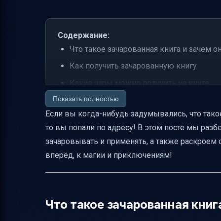
Содержание:
Что такое зачарованная книга и зачем о
Как получить зачарованную книгу
Какие чары можно получить на книге
Показать полностью
Как использовать зачарованную книгу 
Если вы когда-нибудь задумывались, что такое 
Торговля зачарованными книгами у биб
то вы попали по адресу! В этом посте мы разбе
Особенности чар Soul Speed
зачаровывать и применять, а также раскроем 
Совместимость чар и предметов
вперёд, к магии и приключениям!
Как создать зачарованную книгу в Minec
Что хранит зачарованная книга
Визуальные особенности
Что такое зачарованная книг
Практические советы для игроков