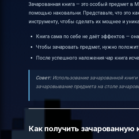
Зачарованная книга — это особый предмет в Mi
Таблица сравнения способов получения
помощью наковальни. Представьте, что это к
Полезные ссылки
инструменту, чтобы сделать их мощнее и уник
Книга сама по себе не даёт эффектов — она
Чтобы зачаровать предмет, нужно положить 
После успешного наложения чар книга исче
Совет:
Использование зачарованной книги н
зачаровывание предмета на столе зачаров
Как получить зачарованную 