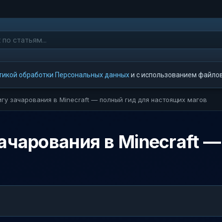
тикой обработки Персональных данных
и с использованием файлов 
игу зачарования в Minecraft — полный гид для настоящих магов
ачарования в Minecraft 