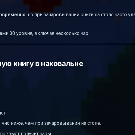
новременно
, но при зачаровывании книги на столе часто уд
ами 30 уровня, включая несколько чар.
ую книгу в наковальне
от.
ычно ниже, чем при зачаровывании на столе.
 предмет получит чары.