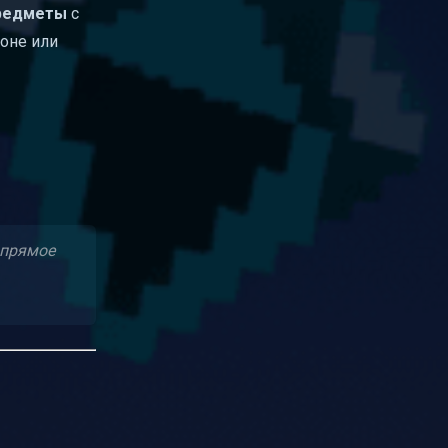
предметы
с
оне или
 прямое