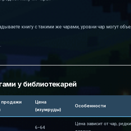
адываете книгу с такими же чарами, уровни чар могут объ
.
гами у библиотекарей
 продажи
Цена
Особенности
и
(изумруды)
Цена зависит от чар, редк
6–64