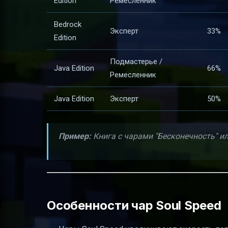
Edition
Ремесленник
Bedrock
Эксперт
33%
Edition
Подмастерье /
Java Edition
66%
Ремесленник
Java Edition
Эксперт
50%
Пример:
Книга с чарами "Бесконечность" или
Особенности чар Soul Speed