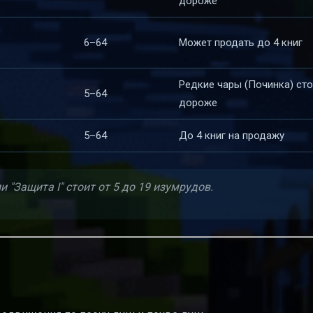
дороже
6–64
Может продать до 4 книг
Редкие чары (Починка) сто
5–64
дороже
5–64
До 4 книг на продажу
 "Защита I" стоит от 5 до 19 изумрудов.