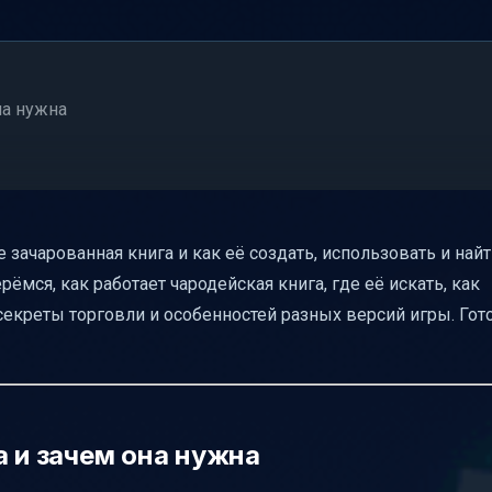
на нужна
в наковальне
зачарованная книга и как её создать, использовать и найти
лиотекарей
рёмся, как работает чародейская книга, где её искать, как
секреты торговли и особенностей разных версий игры. Гот
raft
а и зачем она нужна