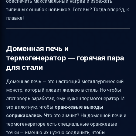
обеспечить максимальный нагрев и избежать
ресурсов
типичных ошибок новичков. Готовы? Тогда вперёд, к
Ингредиенты и результаты плавки
плавке!
Побочные продукты и их переработка
Как переработать шлак
Автоматизация процесса с помощью
Доменная печь и
BuildCraft
термогенератор — горячая пара
Частые ошибки новичков и как их
для стали
исправить
Доменная печь — это настоящий металлургический
Пошаговая инструкция запуска доменной
монстр, который плавит железо в сталь. Но чтобы
печи
этот зверь заработал, ему нужен термогенератор. И
Альтернативные источники энергии и
это вплотную, чтобы
оранжевые выходы
интеграция
соприкасались
. Что это значит? На доменной печи и
Итог
термогенераторе есть специальные оранжевые
точки — именно их нужно соединить, чтобы
Полезные ссылки