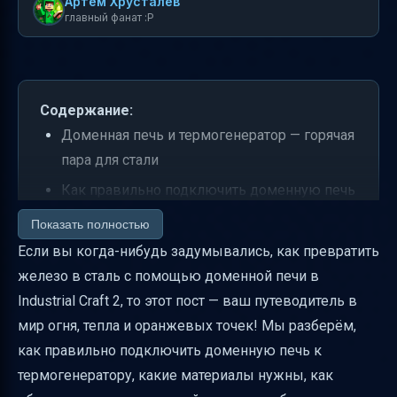
Артем Хрусталев
главный фанат :P
Содержание:
Доменная печь и термогенератор — горячая
пара для стали
Как правильно подключить доменную печь
к термогенератору
Показать полностью
Капсулы сжатого воздуха — зачем они
Если вы когда-нибудь задумывались, как превратить
нужны и как их получить
железо в сталь с помощью доменной печи в
Industrial Craft 2, то этот пост — ваш путеводитель в
Сколько воздуха и энергии нужно для
мир огня, тепла и оранжевых точек! Мы разберём,
плавки
как правильно подключить доменную печь к
Время нагрева и закаливания
термогенератору, какие материалы нужны, как
Поддержание нагрева и потребление