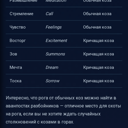
Размышление
Meditation
Обычная коза
Стремление
Call
Обычная коза
Чувство
Feelings
Обычная коза
Восторг
Excitement
Кричащая коза
Зов
Summons
Кричащая коза
Мечта
Dream
Кричащая коза
Тоска
Sorrow
Кричащая коза
Интересно, что рога от обычных коз можно найти в
аванпостах разбойников — отличное место для охоты
на рога, если вы не хотите ждать случайных
столкновений с козами в горах.