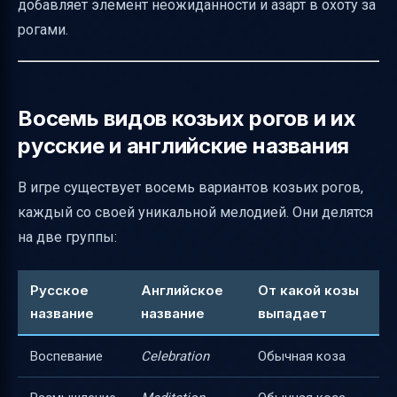
добавляет элемент неожиданности и азарт в охоту за
рогами.
Восемь видов козьих рогов и их
русские и английские названия
В игре существует восемь вариантов козьих рогов,
каждый со своей уникальной мелодией. Они делятся
на две группы:
Русское
Английское
От какой козы
название
название
выпадает
Воспевание
Celebration
Обычная коза