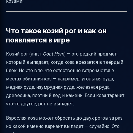
козами!
Декоративные возможности козьего рога
Известные проблемы и куда сообщать
Итоговая таблица по козьим рогам
Что такое козий рог и как он
появляется в игре
Полезные ссылки
Козий рог (англ.
Goat Horn
) — это редкий предмет,
который выпадает, когда коза врезается в твёрдый
блок. Но это в те, что естественно встречаются в
местах обитания коз — например, угольная руда,
медная руда, изумрудная руда, железная руда,
древесина, плотный лёд и камень. Если коза таранит
что-то другое, рог не выпадет.
Взрослая коза может сбросить до двух рогов за раз,
но какой именно вариант выпадет — случайно. Это