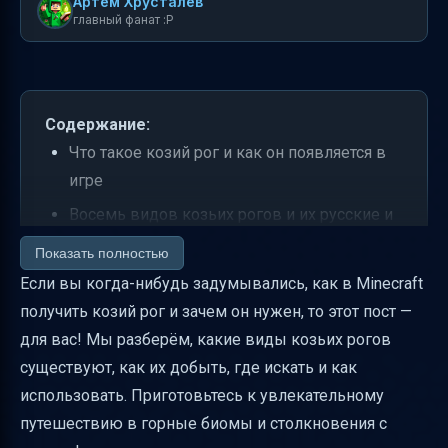
Артем Хрусталев
главный фанат :P
Содержание:
Что такое козий рог и как он появляется в
игре
Восемь видов козьих рогов и их русские и
английские названия
Показать полностью
Как добыть козий рог — механика
Если вы когда-нибудь задумывались, как в Minecraft
выпадения
получить козий рог и зачем он нужен, то этот пост —
для вас! Мы разберём, какие виды козьих рогов
Какие блоки вызывают выпадение рога
существуют, как их добыть, где искать и как
Использование козьего рога в игре
использовать. Приготовьтесь к увлекательному
История и развитие козьего рога в Minecraft
путешествию в горные биомы и столкновения с
Полезные советы по сбору козьих рогов