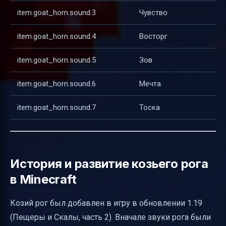
item.goat_horn.sound.3
Чувство
item.goat_horn.sound.4
Восторг
item.goat_horn.sound.5
Зов
item.goat_horn.sound.6
Мечта
item.goat_horn.sound.7
Тоска
История и развитие козьего рога
в Minecraft
Козий рог был добавлен в игру в обновлении 1.19
(Пещеры и Скалы, часть 2). Вначале звуки рога были