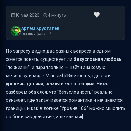
16 мая 2026
4 минуты
Артем Хрусталев
главный фанат :P
По запросу видно два разных вопроса в одном:
хочется понять, существует ли
безусловная любовь
“по жизни”, и параллельно — найти знакомую
метафору в мире Minecraft/Backrooms, где есть
уровень
,
долина
,
земля
и место
спауна
. Ниже
разберём оба слоя: что “безусловность” реально
означает, где заканчивается романтика и начинаются
границы, и как в логике “Уровня 186” можно мыслить
любовь как действие, а не как миф.