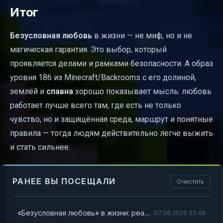
Итог
Безусловная любовь
в жизни — не миф, но и не
магическая гарантия. Это выбор, который
проявляется делами и рамками безопасности. А образ
уровня 186 из Minecraft/Backrooms с его долиной,
землёй и
спавна
хорошо показывает мысль: любовь
работает лучше всего там, где есть не только
чувство, но и защищённая среда, маршрут и понятные
правила — тогда людям действительно легче выжить
и стать сильнее.
РАНЕЕ ВЫ ПОСЕЩАЛИ
Очистить
«Безусловная любовь» в жизни: реальна ли она? И что можно понять из Minecraft Backrooms на примере точки спавна
07.08.2026 02:48