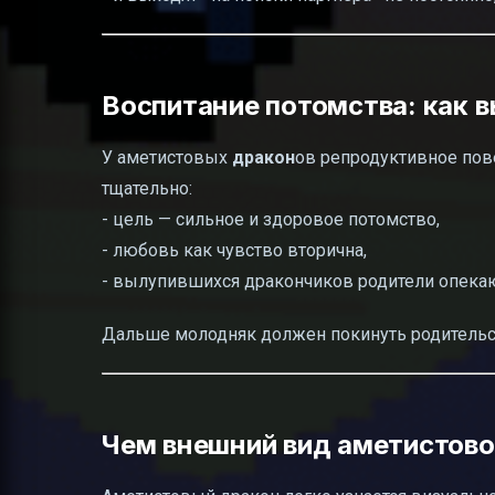
Воспитание потомства: как 
У аметистовых
дракон
ов репродуктивное пов
тщательно:
- цель — сильное и здоровое потомство,
- любовь как чувство вторична,
- вылупившихся дракончиков родители опекают
Дальше молодняк должен покинуть родительск
Чем внешний вид аметистово