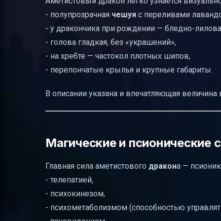
Аметистовый дракон легко узнается визуально
- полупрозрачная
чешуя
с переливами лавандо
- у дракончика при рождении — бледно-лилова
- голова гладкая, без «украшений»,
- на хребте — частокол плотных шипов,
- перепончатые крылья и крупные габариты.
В описании указана и впечатляющая величина 
Магические и псионические 
Главная сила аметистового
дракон
а — псионик
- телепатией,
- психокинезом,
- психометаболизмом (способностью управлят