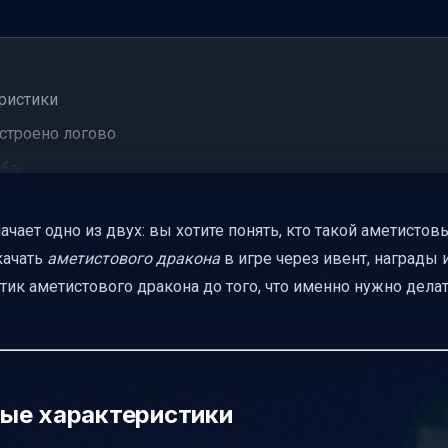
ристики
устроено логово
ыба
артнера
чает одно из двух: вы хотите понять, кто такой аметистов
отличается от других
качать
аметистового дракона
в игре через ивент, награды 
и
стик аметистового дракона до того, что именно нужно делат
пурный ромбовидный сгусток»
пить
нно «нейтральный» и «самый опасный»
ые характеристики
то в мире модов и 3D