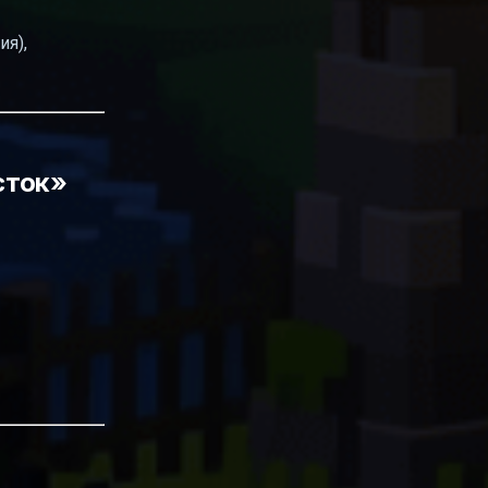
ия),
сток»