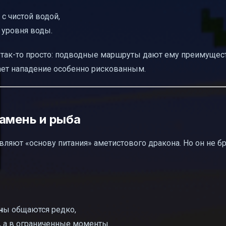
с чистой водой,
 уровня воды.
е так-то просто: подводные маршруты дают ему преимущест
ает нападение особенно рискованным.
камень и рыба
авляют «основу питания» аметистового дракона. Но он не б
н
ы общаются редко,
о, а в ограниченные моменты.