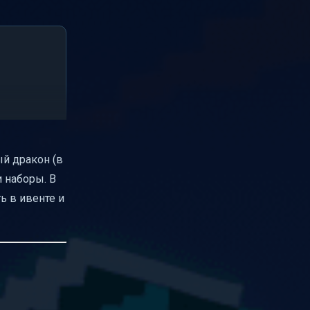
ый дракон (в
и наборы. В
ь в ивенте и