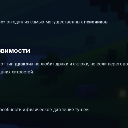
ых» он один из самых могущественных
псионик
ов.
язвимости
тот тип
дракон
а не любит драки и склоки, но если перегов
ишних хитростей.
особности и физическое давление тушей.