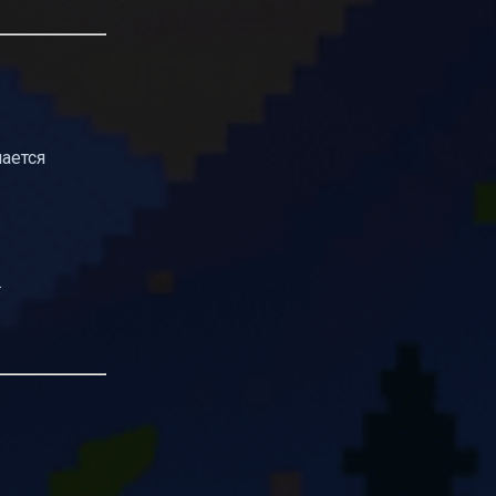
ается
.