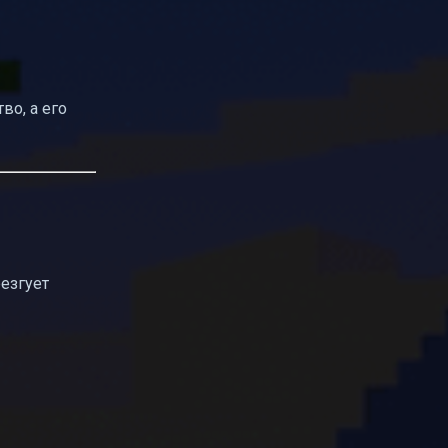
во, а его
резгует