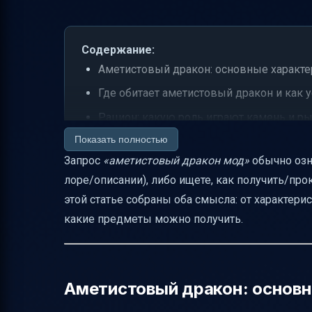
Содержание:
Аметистовый дракон: основные характе
Где обитает аметистовый дракон и как 
Рацион: какую роль играют камень и р
Показать полностью
Воспитание потомства: как выбирают п
Запрос
«аметистовый дракон мод»
обычно озна
Чем внешний вид аметистового дракона 
лоре/описании), либо ищете, как получить/про
Магические и псионические способност
этой статье собраны оба смысла: от характери
Бой: тактика, поведение и уязвимости
какие предметы можно получить.
Дыхание: что делает аметистовый «пур
Когда аметистовый дракон может отсту
Почему аметистовый дракон одновреме
Аметистовый дракон: основн
«Аметистовый дракон (стандарт)»: что э