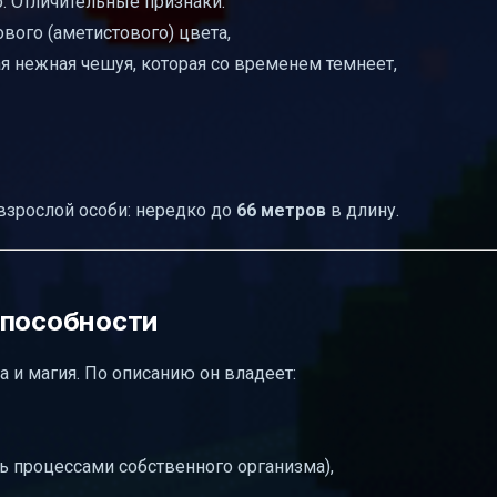
. Отличительные признаки:
вого (аметистового) цвета,
я нежная чешуя, которая со временем темнеет,
взрослой особи: нередко до
66 метров
в длину.
способности
а и магия. По описанию он владеет:
ь процессами собственного организма),