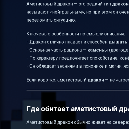
Аметистовый дракон — это редкий тип
дракон
Ивент «Аметист»: как получать награды 
называют «нейтральным», но при этом он очен
Условия пополнения: чтобы награды зас
переломить ситуацию.
Пополнение и награды: какие призы да
Ключевые особенности по смыслу описания:
Гарантированная награда за пополнение 
- Дракон отлично плавает и способен
дышать 
Межсерверный рейтинг пополнения: что
- Основная часть рациона —
камень
ы (драгоце
- По характеру предпочитает спокойствие: ко
Набор «Пробуждение аметистового дра
- Он обладает знаниями в псионике и магии: я
В каких случаях «мода» и «набор» в запр
Сводка по самому главному
Если коротко: аметистовый
дракон
— не «агре
Где обитает аметистовый дра
Аметистовый дракон обычно живет на севере: