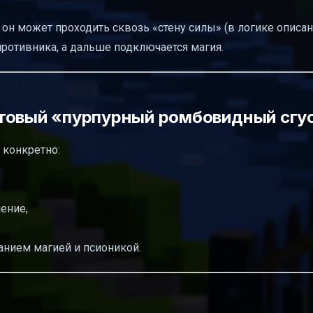
 он может проходить сквозь «стену силы» (в логике описан
противника, а дальше подключается магия.
стовый «пурпурный ромбовидный сгу
 конкретно:
ение,
анием магией и псионикой.