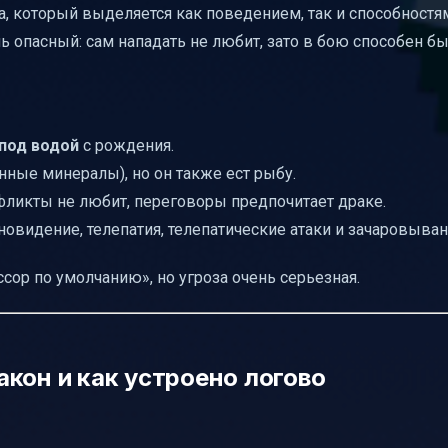
а, который выделяется как поведением, так и способностям
и что дают за пополнение
ь опасный: сам нападать не любит, зато в бою способен б
читались
ют на разные суммы
на 3000 баленов (130+ уровень)
под водой
с рождения.
 получают за места
нные минералы), но он также ест рыбу.
нфликты не любит, переговоры предпочитает драке.
кона»: какие варианты бывают
сновидение, телепатия, телепатические атаки и зачаровыван
осе — это не про файл, а про награды
ссор по умолчанию», но угроза очень серьезная.
кон и как устроено логово