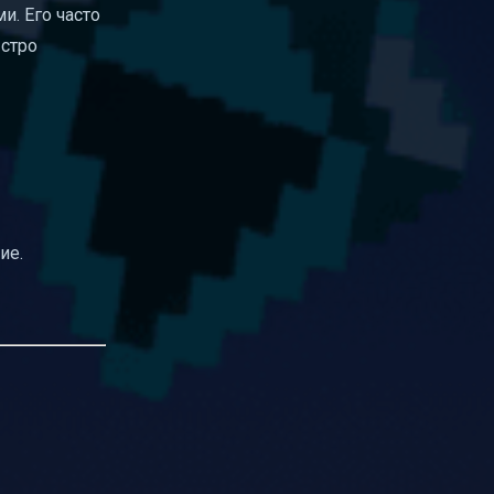
и. Его часто
ыстро
ие.