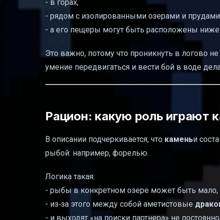
- в горах,
- рядом с изолированными озерами и прудами 
- а его пещеры могут быть расположены ниже
Это важно, потому что проникнуть в логово н
умение передвигаться и вести бой в воде дел
Рацион: какую роль играют 
В описании подчеркивается, что
камень
и сост
рыбой: например, форелью.
Логика такая:
- рыбы в конкретном озере может быть мало,
- из‑за этого между собой аметистовые
драко
- и выходят «на поиски партнера» не постоянн