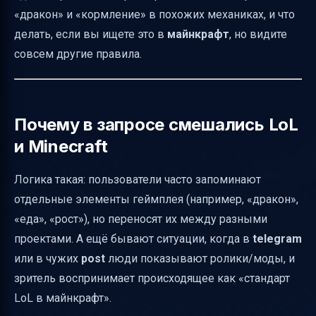
«дракон» и «кормление» в похожих механиках, и что
стиль” дракона в Minecraft
делать, если вы ищете это в
майнкрафт
, но видите
Мини-чеклист: за минуту понять
совсем другие правила.
“кормление” в вашей версии
Итог: как подойти к задаче правильно
Почему в запросе смешались LoL
и Minecraft
Логика такая: пользователи часто запоминают
отдельные элементы геймплея (например, «дракон»,
«еда», «рост»), но переносят их между разными
проектами. А ещё бывают ситуации, когда в
telegram
или в чужих
post
люди показывают ролики/моды, и
зритель воспринимает происходящее как «стандарт
LoL в майнкрафт».