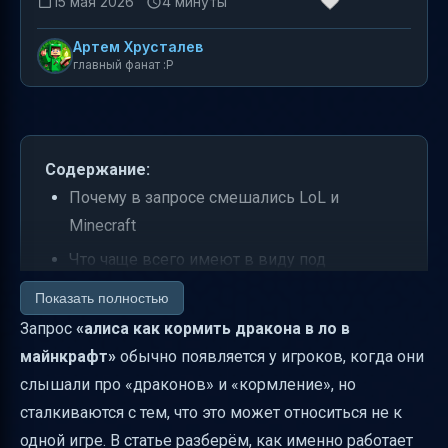
15 мая 2026
4 минуты
Артем Хрусталев
главный фанат :P
Содержание:
Почему в запросе смешались LoL и
Minecraft
Что чаще всего имеют в виду под
“драконом” в Minecraft
Показать полностью
Как “кормить дракона”: рабочий алгоритм
Запрос
«алиса как кормить дракона в ло в
без привязки к одной игре
майнкрафт»
обычно появляется у игроков, когда они
слышали про «драконов» и «кормление», но
Самые частые причины, почему “кормить
сталкиваются с тем, что это может относиться не к
не получается”
одной игре. В статье разберём, как именно работает
Что делать, если вы реально ищете “LoL-