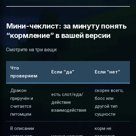
Мини-чеклист: за минуту понять
“кормление” в вашей версии
Смотрите на три вещи:
Что
Если “да”
Если “нет”
проверяем
Дракон
скорее всего,
есть слот/еда/
приручён и
босс или
действие
считается
другой тип
взаимодействия
питомцем
сущности
В описании
корм не