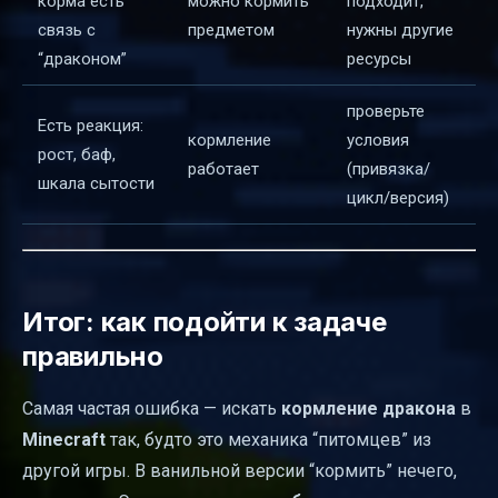
корма есть
можно кормить
подходит,
связь с
предметом
нужны другие
“драконом”
ресурсы
проверьте
Есть реакция:
кормление
условия
рост, баф,
работает
(привязка/
шкала сытости
цикл/версия)
Итог: как подойти к задаче
правильно
Самая частая ошибка — искать
кормление дракона
в
Minecraft
так, будто это механика “питомцев” из
другой игры. В ванильной версии “кормить” нечего,