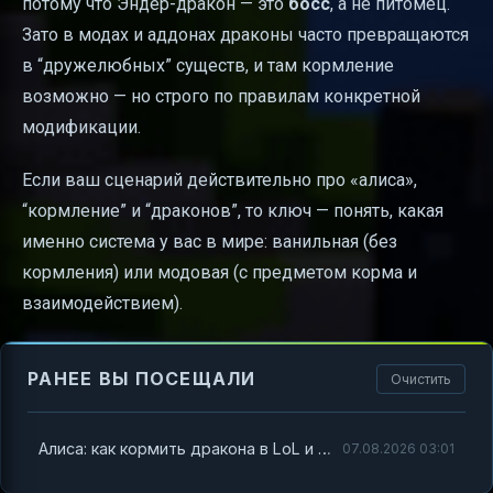
потому что Эндер-дракон — это
босс
, а не питомец.
Зато в модах и аддонах драконы часто превращаются
в “дружелюбных” существ, и там кормление
возможно — но строго по правилам конкретной
модификации.
Если ваш сценарий действительно про «алиса»,
“кормление” и “драконов”, то ключ — понять, какая
именно система у вас в мире: ванильная (без
кормления) или модовая (с предметом корма и
взаимодействием).
РАНЕЕ ВЫ ПОСЕЩАЛИ
Очистить
Алиса: как кормить дракона в LoL и Minecraft — простая инструкция и разбор путаницы
07.08.2026 03:01