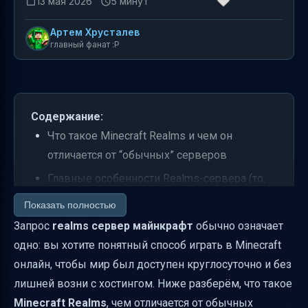
13 мая 2026
5 минут
Артем Хрусталев
главный фанат :P
Содержание:
Что такое Minecraft Realms и чем он
отличается от “обычных” серверов
Главные особенности Realms-сервера (то,
что ищут в запросе “realms сервер
Показать полностью
майнкрафт”)
Запрос
realms сервер майнкрафт
обычно означает
Realms и Realms Plus для Bedrock: в чём
одно: вы хотите понятный способ играть в Minecraft
разница
онлайн, чтобы мир был доступен круглосуточно и без
лишней возни с хостингом. Ниже разберём, что такое
Как начать играть: быстрый путь без
Minecraft Realms
, чем отличается от обычных
“техподготовки”