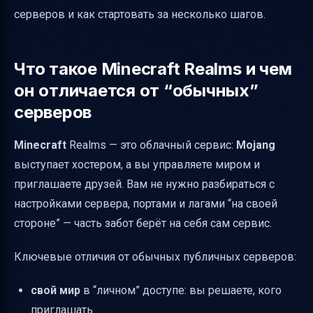
серверов и как стартовать за несколько шагов.
Как пригласить друзей на Realms
Резервные копии и что происходит с миром
при окончании подписки
Что такое Minecraft Realms и чем
Почему иногда Realms “не работает”:
он отличается от “обычных”
типовые ошибки и ограничения
серверов
Realms Stories и Marketplace Pass: что это
Minecraft
Realms — это облачный сервис:
Mojang
такое и кому нужно
выступает хостером, а вы управляете миром и
Обновления и версия мира: что ожидать
приглашаете друзей. Вам не нужно разбираться с
Что выбрать: Realms или “сервер по IP”?
настройками сервера, портами и лагами “на своей
стороне” — часть забот берёт на себя сам сервис.
Ключевые отличия от обычных публичных серверов:
свой мир
в “личном” доступе: вы решаете, кого
приглашать