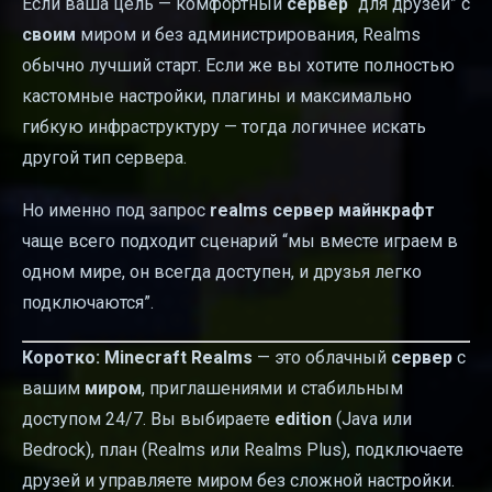
Если ваша цель — комфортный
сервер
“для друзей” с
своим
миром и без администрирования, Realms
обычно лучший старт. Если же вы хотите полностью
кастомные настройки, плагины и максимально
гибкую инфраструктуру — тогда логичнее искать
другой тип сервера.
Но именно под запрос
realms сервер майнкрафт
чаще всего подходит сценарий “мы вместе играем в
одном мире, он всегда доступен, и друзья легко
подключаются”.
Коротко:
Minecraft Realms
— это облачный
сервер
с
вашим
миром
, приглашениями и стабильным
доступом 24/7. Вы выбираете
edition
(Java или
Bedrock), план (Realms или Realms Plus), подключаете
друзей и управляете миром без сложной настройки.