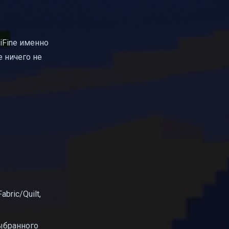
tiFine именно
е ничего не
bric/Quilt,
ыбранного