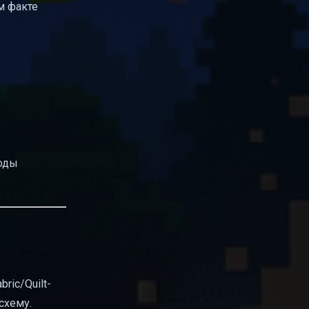
м факте
моды
ric/Quilt-
схему.