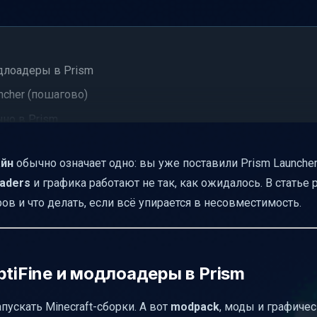
одлоадеры в Prism
ncher (пошагово)
но в Prism
адером: что делать
айн
обычно означает одно: вы уже поставили Prism Launcher
не работает (важно для установки)
aders
и графика работают не так, как ожидалось. В статье
вую очередь”
в и что делать, если всё упирается в несовместимость.
ptiFine и модлоадеры в Prism
апускать Minecraft-сборки. А вот
modpack
, моды и графиче