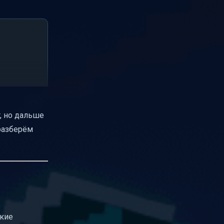
, но дальше
 разберём
ские