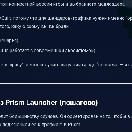
три конкретной версии игры и выбранного модлоадера.
/Quilt, потому что для шейдеров/графики нужен именно “opt
 того, какую схему вы выбрали:
сценария)
учше работает с современной экосистемой)
сё сразу”, легко получить ситуации вроде “поставил — и к
з Prism Launcher (пошагово)
дит большинству случаев. Он ориентирован на то, чтобы в
 подключили её к профилю в Prism.