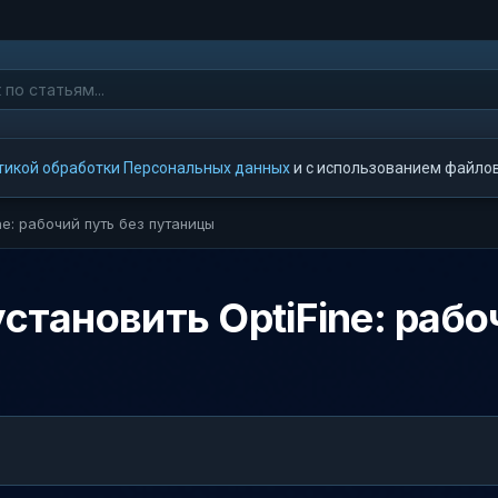
тикой обработки Персональных данных
и с использованием файлов 
ne: рабочий путь без путаницы
установить OptiFine: рабо