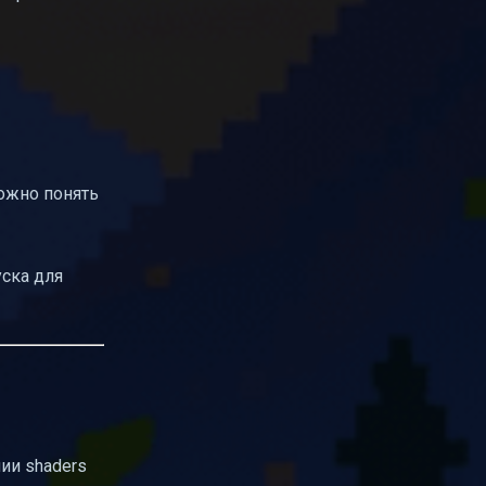
можно понять
уска для
ии shaders