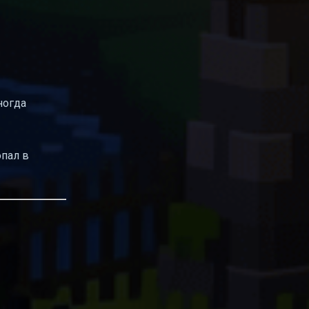
ногда
опал в