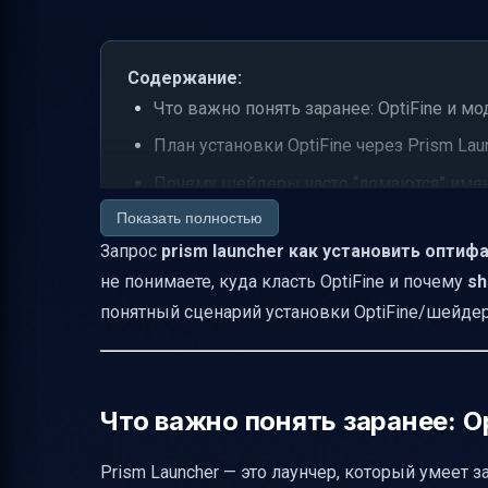
Содержание:
Что важно понять заранее: OptiFine и м
План установки OptiFine через Prism Lau
Почему шейдеры часто “ломаются” имен
Показать полностью
Если OptiFine не дружит с вашим модло
Запрос
prism launcher как установить оптиф
Что делать, если Prism “открыть” папку 
не понимаете, куда класть OptiFine и почему
sh
Короткая памятка “что проверять в пер
понятный сценарий установки OptiFine/шейдеро
Итог
Что важно понять заранее: O
Prism Launcher — это лаунчер, который умеет з