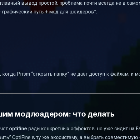
 главный вывод простой: проблема почти всегда не в само
 + графический путь + мод для шейдеров”.
 когда Prism “открыть папку” не даёт доступ к файлам, и 
ашим модлоадером: что делать
очет
optifine
ради конкретных эффектов, но уже сидит на Fab
вить” OptiFine в ту же экосистему, а выбрать совместимую 