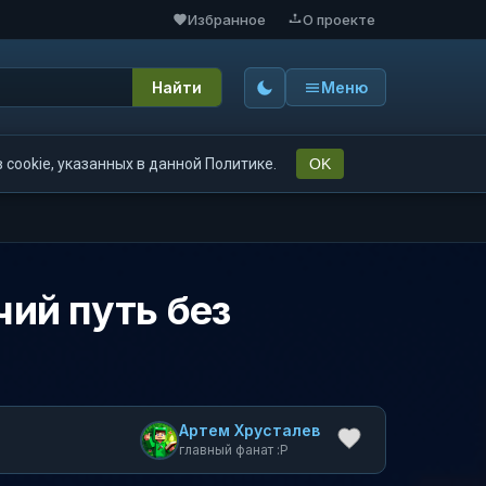
Избранное
О проекте
Найти
Меню
cookie, указанных в данной Политике.
OK
чий путь без
Артем Хрусталев
главный фанат :P