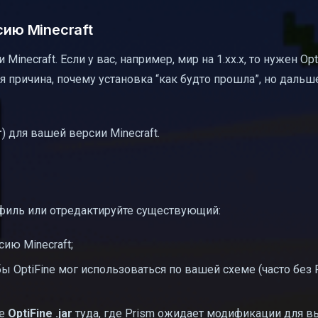
сию Minecraft
Minecraft. Если у вас, например, мир на 1.xx.x, то нужен Op
я причина, почему установка “как будто прошла”, но дальш
r
) для вашей версии Minecraft.
офиль или отредактируйте существующий:
сию Minecraft;
ы OptiFine мог использоваться по вашей схеме (часто без Fa
те
OptiFine .jar
туда, где Prism ожидает модификации для в