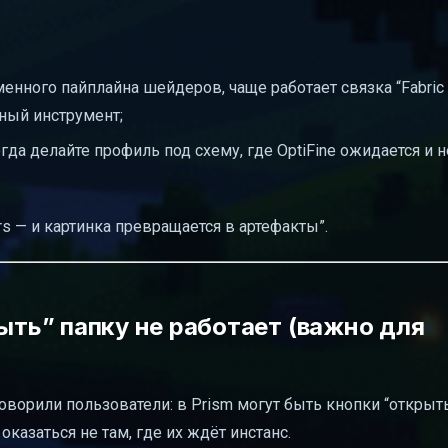
менного пайплайна шейдеров, чаще работает связка “Fabric 
нный инструмент;
гда делайте профиль под схему, где OptiFine ожидается и н
s — и картинка превращается в артефакты”.
рыть” папку не работает (важно для
оворили пользователи: в Prism могут быть кнопки “открыть
казаться не там, где их ждёт инстанс.