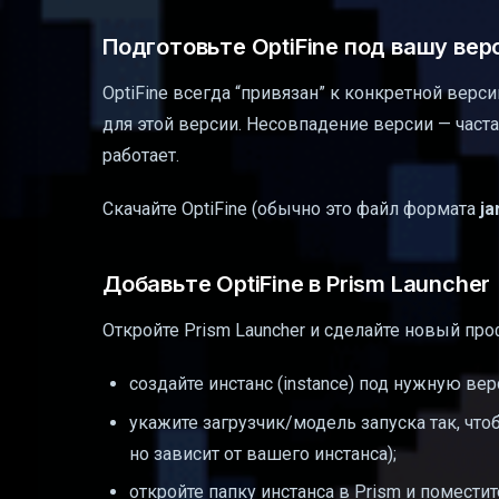
Подготовьте OptiFine под вашу вер
OptiFine всегда “привязан” к конкретной версии 
для этой версии. Несовпадение версии — часта
работает.
Скачайте OptiFine (обычно это файл формата
ja
Добавьте OptiFine в Prism Launcher
Откройте Prism Launcher и сделайте новый пр
создайте инстанс (instance) под нужную вер
укажите загрузчик/модель запуска так, чтоб
но зависит от вашего инстанса);
откройте папку инстанса в Prism и помести