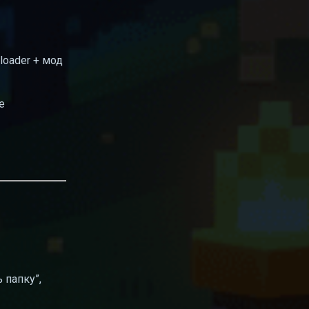
loader + мод
е
 папку”,