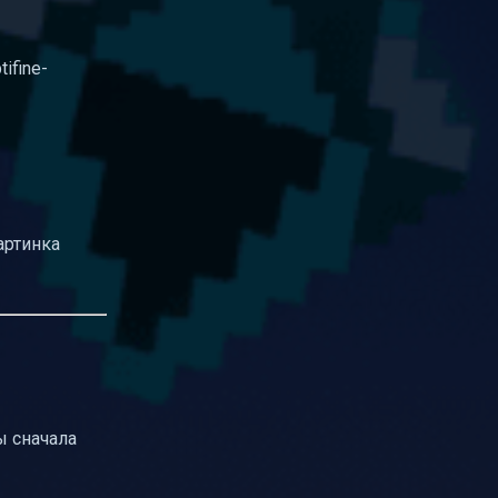
ifine-
артинка
ы сначала