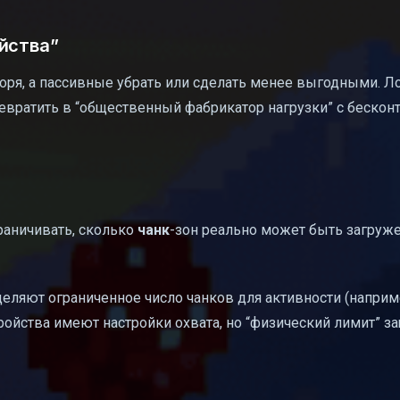
йства”
оря, а пассивные убрать или сделать менее выгодными. Л
ревратить в “общественный фабрикатор нагрузки” с беско
граничивать, сколько
чанк
-зон реально может быть загруже
деляют ограниченное число чанков для активности (наприме
тройства имеют настройки охвата, но “физический лимит” 