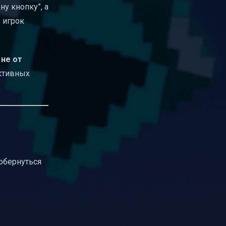
у кнопку”, а
 игрок
 не от
ктивных
обернуться