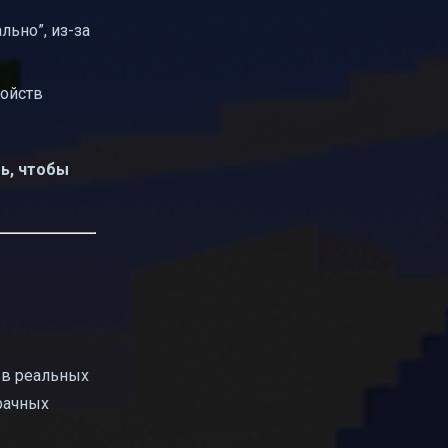
льно”, из-за
ройств
ь, чтобы
 в реальных
рачных