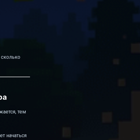
о сколько
ра
жается, тем
ет начаться