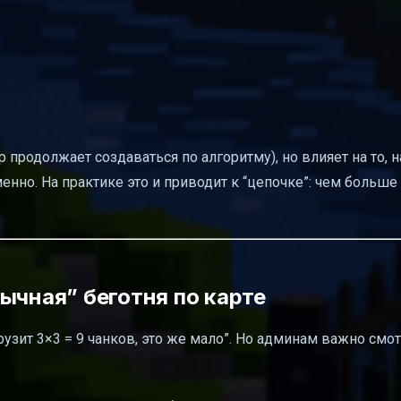
р продолжает создаваться по алгоритму), но влияет на то, 
нно. На практике это и приводит к “цепочке”: чем больше
ычная” беготня по карте
узит 3×3 = 9 чанков, это же мало”. Но админам важно смот