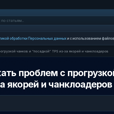
тикой обработки Персональных данных
и с использованием файлов 
рогрузкой чанков и “посадкой” TPS из‑за якорей и чанклоадеров
жать проблем с прогрузко
за якорей и чанклоадеров