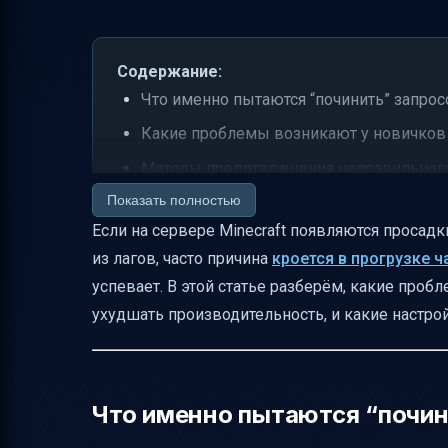
Содержание:
Что именно пытаются “починить” запрос
Какие проблемы возникают у новичков
Методы предотвращения неправильного
Показать полностью
Почему чанклоадеры могут ухудшать п
Если на сервере Minecraft появляются просад
Что происходит с чанками в момент отк
из лагов, часто причина
кроется в прогрузке ч
Сравнение: чанклоадер и “обычная” бего
успевает. В этой статье разберём, какие про
Как выход игрока влияет на TPS: почем
ухудшать производительность, и какие настр
Какие меры принимают, чтобы стабилиз
Почему иногда нужно “оптимизировать”
Как контролировать “кто и сколько” яко
Что именно пытаются “почин
Почему “якобы элитное устройство” мо