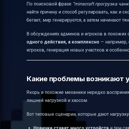
По поисковой фразе
“minecraft прогрузка чанк
Почему полный запрет якорей — не все
найти причину и способ регулировать, как и с
Основная польза якоря для новичка — и 
бегает, мир генерируется, а затем начинают тя
Итог: что реально работает для стабиль
В обсуждениях админов и игроков в похожих 
одного действия, а комплексно
— например, 
игроков, генерация новых участков и особенн
Какие проблемы возникают у
Якорь и похожие механики нередко воспринима
лишней нагрузкой и хаосом.
Вот типовые сценарии, которые дают нагрузк
Новички ставят много устройств
и тем с