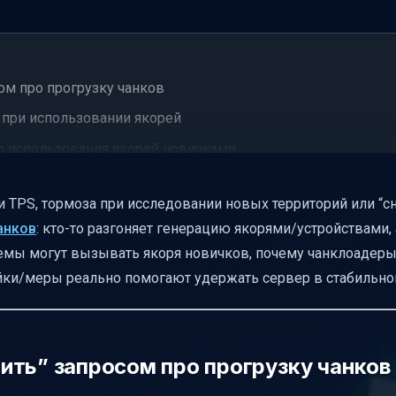
ом про прогрузку чанков
 при использовании якорей
 использования якорей новичками
роизводительность сервера
ки TPS, тормоза при исследовании новых территорий или “
рытия нового куска карты
анков
: кто-то разгоняет генерацию якорями/устройствами, 
тня по карте
блемы могут вызывать якоря новичков, почему чанклоадер
у это важный сигнал
ойки/меры реально помогают удержать сервер в стабильн
ировать TPS после вайпа
 не только якоря, но и моды/генерацию
рей использует: подходы из практики
ить” запросом про прогрузку чанков
жет не решить главную задачу