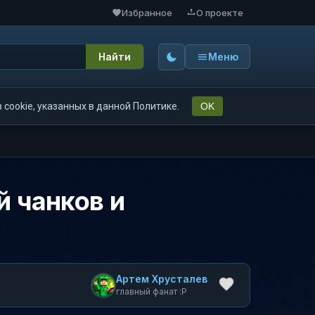
Избранное
О проекте
Найти
Меню
cookie, указанных в данной Политике.
OK
й чанков и
Артем Хрусталев
главный фанат :P