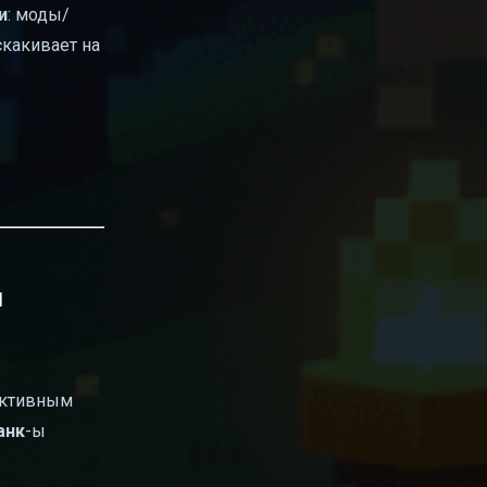
и
: моды/
скакивает на
ы
 активным
анк
-ы