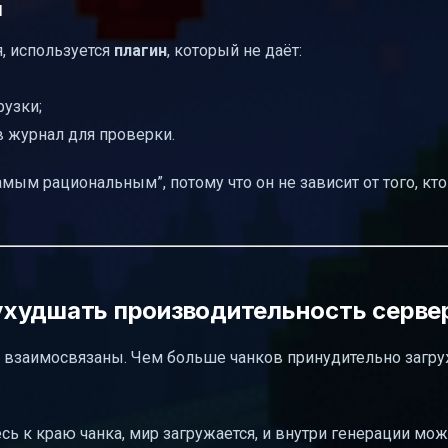
н
я, используется
плагин
, который не даёт:
рузки;
в журнал для проверки.
мым рациональным”, потому что он не зависит от того, кт
ухудшать производительность серве
ь взаимосвязаны. Чем больше чанков принудительно загру
ь к краю чанка, мир загружается, и внутри генерации мож