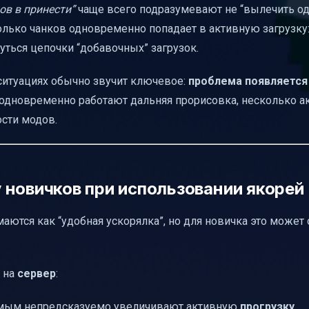
ов в принести”
чаще всего подразумевают не “вылечить одн
гда лучший вариант
колько чанков одновременно попадает в активную загрузку:
может ли он обойтись без него
нуться цепочки “добавочных” загрузок.
ной прогрузки чанков
ситуациях обычно звучит ключевое:
проблема появляется
одновременно работают дальняя прорисовка, несколько а
ости модов.
 новичков при использовании якорей
ются как “удобная ускорялка”, но для новичка это может 
у на
сервер
:
амым непредсказуемо увеличивают активную
прогрузку
.