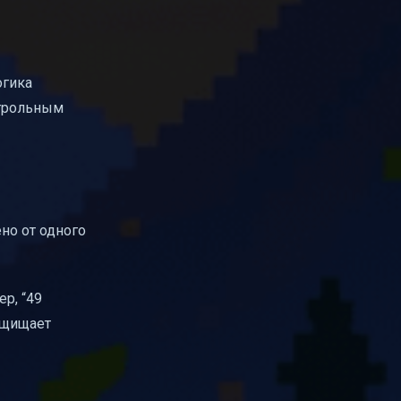
огика
нтрольным
но от одного
р, “49
защищает