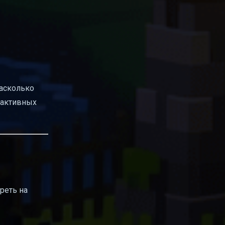
насколько
 активных
реть на