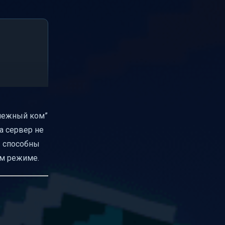
снежный ком”
а сервер не
ы способны
ом режиме.