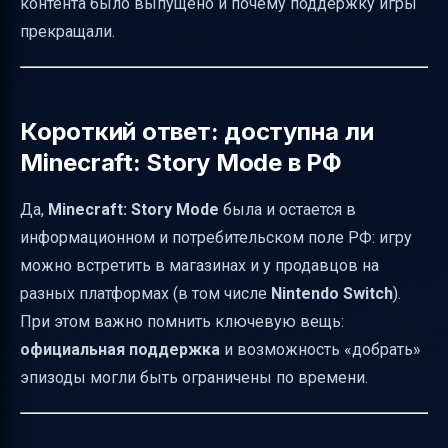
контента было выпущено и почему поддержку игры
это влияет на РФ
прекращали.
Отличия версии для Nintendo Switch и что
смотреть перед покупкой
Почему студия Mojang прекращала
Короткий ответ: доступна ли
поддержку
Minecraft: Story Mode в РФ
В чем главная выгода для игрока:
действовать вовремя и понимать формат
Да,
Minecraft: Story Mode
была и остается в
информационном и потребительском поле РФ: игру
Как понять, что вы покупаете именно
можно встретить в магазинах и у продавцов на
нужный контент
разных платформах (в том числе
Nintendo Switch
).
Итог
При этом важно помнить ключевую вещь:
официальная поддержка
и возможность «добрать»
эпизоды могли быть ограничены по времени.