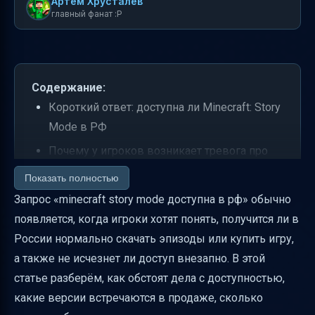
Артем Хрусталев
главный фанат :P
Содержание:
Короткий ответ: доступна ли Minecraft: Story
Mode в РФ
Почему у игроков возникает тревога про
доступность
Показать полностью
Что именно считать Minecraft: Story Mode
Запрос «minecraft story mode доступна в рф» обычно
появляется, когда игроки хотят понять, получится ли в
Сюжет и главный герой: зачем это
России нормально скачать эпизоды или купить игру,
вспоминают при покупке
а также не исчезнет ли доступ внезапно. В этой
Почему «решения» так важны в Minecraft:
статье разберём, как обстоят дела с доступностью,
Story Mode
какие версии встречаются в продаже, сколько
Какие платформы были доступны и почему