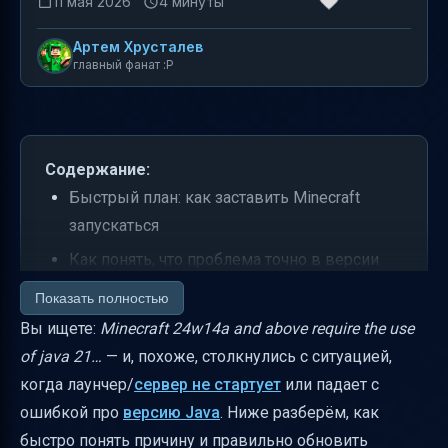
11 мая 2026
4 минуты
Артем Хрусталев
главный фанат :P
Содержание:
Быстрый план: как заставить Minecraft
запускаться
Как понять, что проблема точно в версии
Java
Показать полностью
Что делать, если Java 21 установлена, но
Вы ищете:
Minecraft 24w14a and above require the use
всё равно не запускается
of java 21…
— и, похоже, столкнулись с ситуацией,
когда лаунчер/
сервер не стартует
или падает с
Снапшоты и “история изменений”: почему
ошибкой про
версию Java
. Ниже разберём, как
Java-правило иногда резко меняется
быстро понять причину и правильно обновить
Частые вопросы по теме (коротко и по