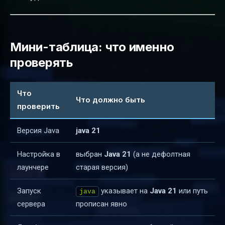
Мини-таблица: что именно
проверять
Что
Что должно быть
проверить
Версия Java
java 21
Настройка в
выбран
Java 21
(а не дефолтная
лаунчере
старая версия)
Запуск
указывает на
Java 21
или путь
java
сервера
прописан явно