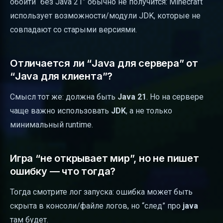
обойти “без Java 21” обычно не получится: Minecraft
использует возможности/модули JDK, которые не
совпадают со старыми версиями.
Отличается ли “Java для сервера” от
“Java для клиента”?
Смысл тот же: должна быть
Java 21
. Но на сервере
чаще важно использовать
JDK
, а не только
минимальный runtime.
Игра “не открывает мир”, но не пишет
ошибку — что тогда?
Тогда смотрите лог запуска: ошибка может быть
скрыта в консоли/файле логов, но “след” про
java
там будет.