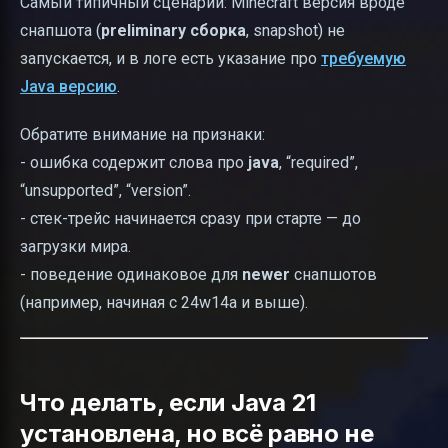
Самый типичный сценарий: Minecraft версия вроде
снапшота (
preliminary сборка
, snapshot) не
запускается, и в логе есть указание про
требуемую
Java версию
.
Обратите внимание на признаки:
- ошибка содержит слова про
java
, “required”,
“unsupported”, “version”.
- стек-трейс начинается сразу при старте — до
загрузки мира.
- поведение одинаковое для
newer
снапшотов
(например, начиная с 24w14a и выше).
Что делать, если Java 21
установлена, но всё равно не