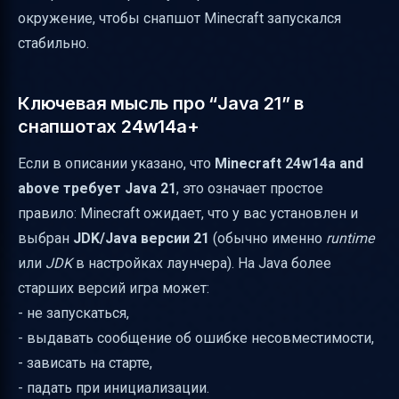
окружение, чтобы снапшот Minecraft запускался
делу)
стабильно.
Мини-таблица: что именно проверять
Итог
Ключевая мысль про “Java 21” в
снапшотах 24w14a+
Если в описании указано, что
Minecraft 24w14a and
above требует Java 21
, это означает простое
правило: Minecraft ожидает, что у вас установлен и
выбран
JDK/Java версии 21
(обычно именно
runtime
или
JDK
в настройках лаунчера). На Java более
старших версий игра может:
- не запускаться,
- выдавать сообщение об ошибке несовместимости,
- зависать на старте,
- падать при инициализации.