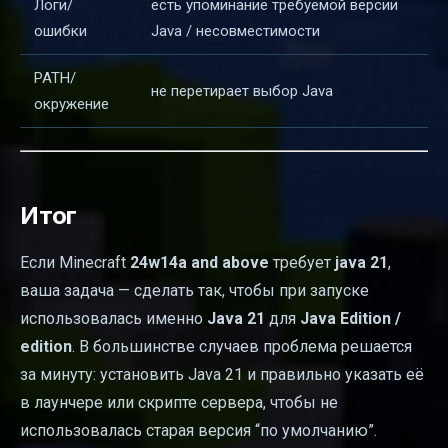
Логи/
есть упоминание требуемой версии
ошибки
Java / несовместимости
PATH/
не перетирает выбор Java
окружение
Итог
Если Minecraft
24w14a and above
требует
java 21
,
ваша задача — сделать так, чтобы при запуске
использовалась именно
Java 21
для
Java Edition /
edition
. В большинстве случаев проблема решается
за минуту: установить Java 21 и правильно указать её
в лаунчере или скрипте сервера, чтобы не
использовалась старая версия “по умолчанию”.