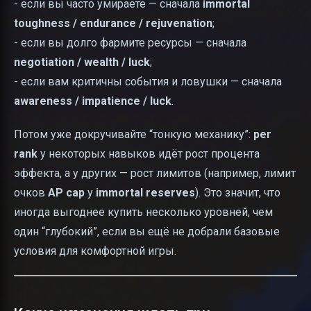
- если вы часто умираете — сначала
immortal
toughness / endurance / rejuvenation
;
- если вы долго фармите ресурсы — сначала
negotiation / wealth / luck
;
- если вам критичны события и ловушки — сначала
awareness / impatience / luck
.
Потом уже докручивайте “тонкую механику”:
per
rank
у некоторых навыков идёт рост процента
эффекта, а у других — рост лимитов (например, лимит
очков
AP cap
у
immortal reserves
). Это значит, что
иногда выгоднее купить несколько уровней, чем
один “глубокий”, если вы ещё не добрали базовые
условия для комфортной игры.