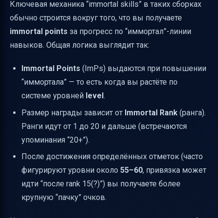
Ключевая механика “immortal skills” в таких сборках
обычно строится вокруг того, что вы получаете
immortal points
за прогресс по “иммортал”-линии
навыков. Общая логика выглядит так:
Immortal Points
(ImPs) выдаются при повышении
“иммортала” — то есть когда вы растёте по
системе уровней
level
.
Размер награды зависит от
Immortal Rank
(ранга).
Ранги идут от 1 до 20 и дальше (встречаются
упоминания “20+”).
После достижения определённых отметок (часто
фигурируют уровни около
55–60
, привязка может
идти “после rank 15(?)”) вы получаете более
крупную “пачку” очков.