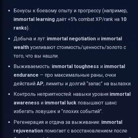
Бонусы к боевому опыту и прогрессу (например,
immortal learning
даёт +5% combat XP/rank на
10
ranks
).
Добыча и лут:
immortal negotiation
и
immortal
wealth
усиливают стоимость/ценность/золото с
того, что вы нашли.
Выживаемость:
immortal toughness
и
immortal
endurance
— про максимальные раны, очки
действий
AP
, лимиты и долгий “запас” на вылазки.
Контроль неприятностей: навыки уровня
immortal
awareness
и
immortal luck
повышают шанс
избегать ловушек и “плохих событий”.
Регенерация и отдача за выживание:
immortal
rejuvenation
помогает с восстановлением после