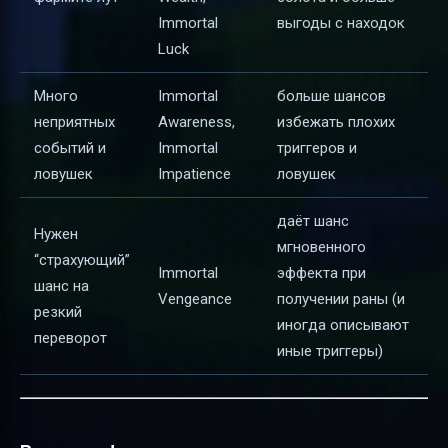
Immortal
выгоды с находок
Luck
Много
Immortal
больше шансов
неприятных
Awareness,
избежать плохих
событий и
Immortal
триггеров и
ловушек
Impatience
ловушек
даёт шанс
Нужен
мгновенного
“страхующий”
Immortal
эффекта при
шанс на
Vengeance
получении раны (и
резкий
иногда описывают
переворот
иные триггеры)