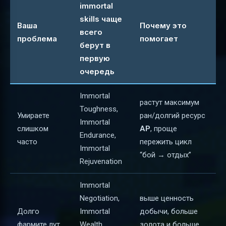
immortal
skills чаще
Ваша
Почему это
всего
проблема
помогает
берут в
первую
очередь
Immortal
растут максимум
Toughness,
Умираете
ран/долгий ресурс
Immortal
слишком
AP
, проще
Endurance,
часто
пережить цикл
Immortal
“бой → отдых”
Rejuvenation
Immortal
Negotiation,
выше ценность
Долго
Immortal
добычи, больше
фармите лут
Wealth,
золота и больше