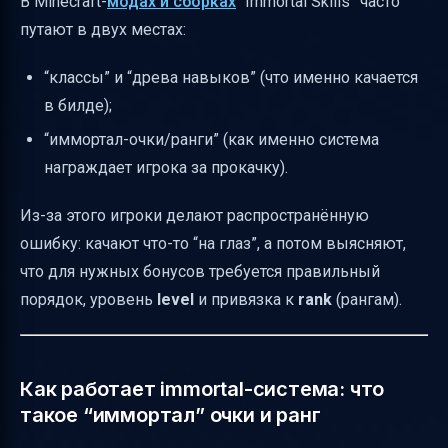
В Minecraft-
модах и сборках
“Immortal Skills” часто
путают в двух местах:
“классы” и “древа навыков” (что именно качается
в билде);
“иммортал-очки/ранги” (как именно система
награждает игрока за прокачку).
Из-за этого игроки делают распространённую
ошибку: качают что-то “на глаз”, а потом выясняют,
что для нужных бонусов требуется правильный
порядок, уровень
level
и привязка к
rank
(рангам).
Как работает immortal-система: что
такое “иммортал” очки и ранг