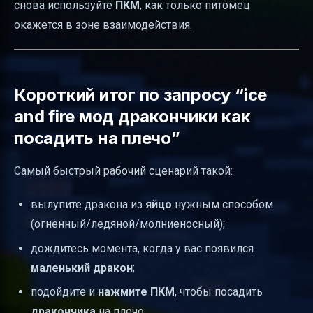
снова используйте
ПКМ
, как только питомец
окажется в зоне взаимодействия.
Короткий итог по запросу “ice
and fire мод дракончики как
посадить на плечо”
Самый быстрый рабочий сценарий такой:
вылупите дракона из
яйцо
нужным способом
(огненный/ледяной/молниеносный);
дождитесь момента, когда у вас появился
маленький дракон
;
подойдите и
нажмите ПКМ
, чтобы посадить
дракончика
на плечо;