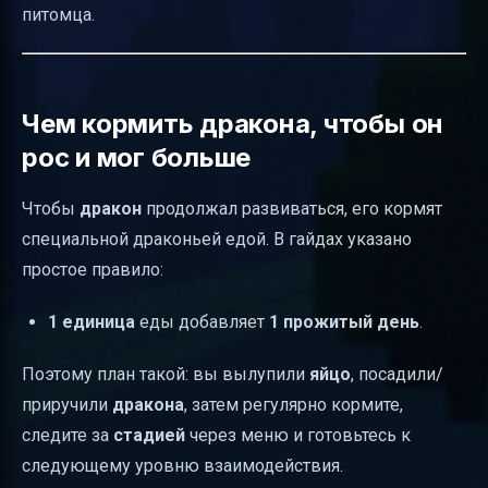
питомца.
Чем кормить дракона, чтобы он
рос и мог больше
Чтобы
дракон
продолжал развиваться, его кормят
специальной драконьей едой. В гайдах указано
простое правило:
1 единица
еды добавляет
1 прожитый день
.
Поэтому план такой: вы вылупили
яйцо
, посадили/
приручили
дракона
, затем регулярно кормите,
следите за
стадией
через меню и готовьтесь к
следующему уровню взаимодействия.