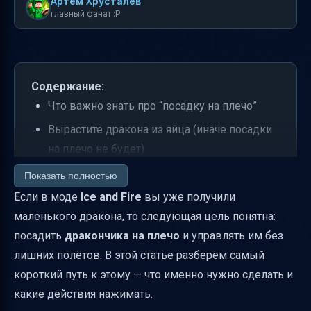
Артем Хрусталев
главный фанат :P
Содержание:
Что важно знать про “посадку на плечо”
Вырастите дракона из яйца (иначе посадки
на плечо не будет)
Посадка дракончика на плечо: что нажать
Показать полностью
Если в моде
Ice and Fire
вы уже получили
Как понять, что дракон готов к
маленького дракона, то следующая цель понятна:
взаимодействию (меню дракона)
посадить
дракончика на плечо
и управлять им без
Управление после посадки: базовые
лишних полётов. В этой статье разберём самый
клавиши для драконом
короткий путь к этому — что именно нужно сделать и
Чем кормить дракона, чтобы он рос и мог
какие действия нажимать.
больше