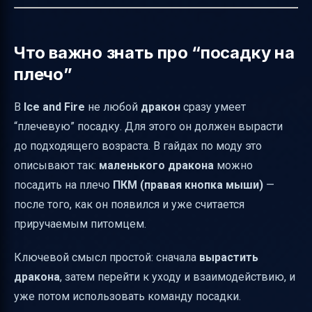
Если дракон улетел: как вернуть и
продолжить “плечевую” жизнь
Что важно знать про “посадку на
Короткий итог по запросу “ice and fire мод
плечо”
дракончики как посадить на плечо”
В
Ice and Fire
не любой
дракон
сразу умеет
“плечевую” посадку. Для этого он должен вырасти
до подходящего возраста. В гайдах по моду это
описывают так:
маленького дракона
можно
посадить на плечо
ПКМ (правая кнопка мыши)
—
после того, как он появился и уже считается
приручаемым питомцем.
Ключевой смысл простой: сначала
вырастить
дракона
, затем перейти к уходу и взаимодействию, и
уже потом использовать команду посадки.