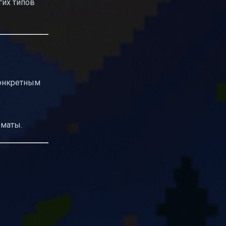
гих типов
конкретным
рматы.