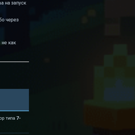
а на запуск
бо через
а не как
тор типа
7-