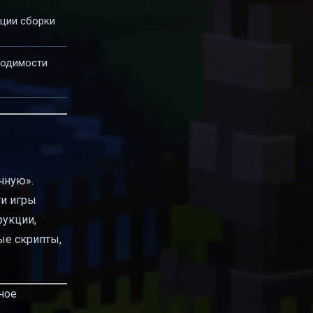
кции сборки
бходимости
чную».
ти игры
рукции,
вые скрипты,
ное