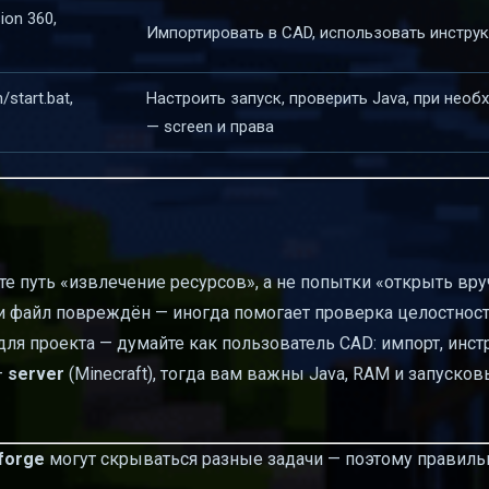
ion 360,
Импортировать в CAD, использовать инстру
/start.bat,
Настроить запуск, проверить Java, при нео
— screen и права
те путь «извлечение ресурсов», а не попытки «открыть вру
ли файл повреждён — иногда помогает проверка целостнос
для проекта — думайте как пользователь CAD: импорт, инст
—
server
(Minecraft), тогда вам важны Java, RAM и запуско
forge
могут скрываться разные задачи — поэтому правиль