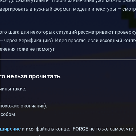
ться до самой утилиты. После извлечения уже можно разби
вертировать в нужный формат, модели и текстуры — смотр
чного шага для некоторых ситуаций рассматривают проверк
— через верификацию). Идея простая: если исходный конт
ечения тоже не помогут.
го нельзя прочитать
чины такие:
 похожие окончания);
особом.
сширение
и имя файла в конце:
.FORGE
не то же самое, что