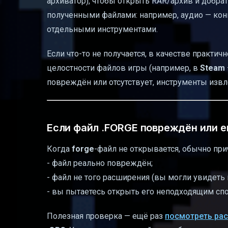
архиватор), чтобы открыть RAR/архив и добра
полученными файлами: например, аудио — кон
отдельными инструментами.
Если что-то не получается, в качестве практи
целостности файлов игры (например, в
Steam
повреждён или отсутствует, инструменты извл
Если файл .FORGE повреждён или е
Когда
forge
-файл не открывается, обычно при
- файл реально повреждён;
- файл не того расширения (вы могли увидеть
- вы пытаетесь открыть его неподходящим сп
Полезная проверка — ещё раз
посмотреть ра