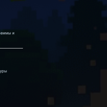
граммы и
туры