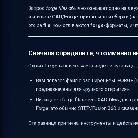
Запрос
forge files
обычно означает одно из дву
вы ищете
CAD/Forge-проекты
для сборки (нап
это за
file
, чем отличаются
forge
-форматы, и ч
Сначала определите, что именно в
Слово
forge
в поиске часто ведёт к путанице.
Вам попался файл с расширением
.FORGE
(ч
предназначены для «ручного открытия».
Вы ищете «forge files» как
CAD files
для про
Forge: это обычно STEP/Fusion 360 и связа
Эта разница критична: инструменты и действи