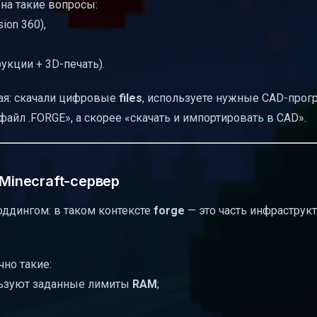
на такие вопросы:
ion 360),
укции + 3D-печать).
кая: скачали цифровые
files
, используете нужные CAD-про
файл .FORGE», а скорее «скачать и импортировать в CAD».
 Minecraft-сервер
моддингом: в таком контексте
forge
— это часть инфраструк
чно такие:
льзуют заданные лимиты
RAM
;