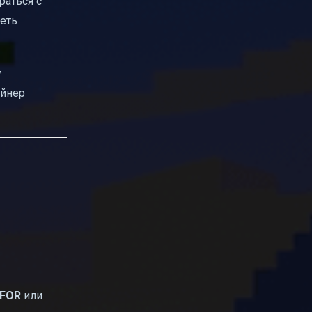
раться с
еть
у
ейнер
.FOR
или