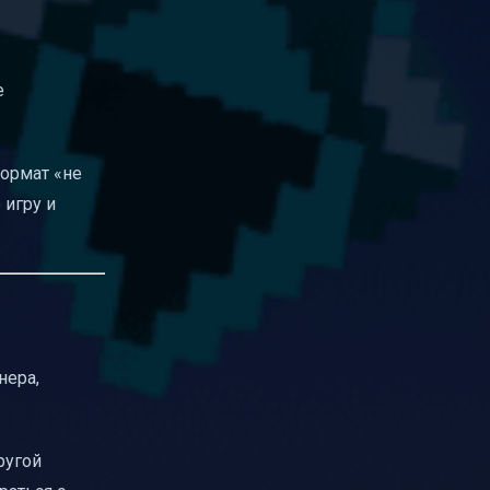
е
ормат «не
 игру и
нера,
ругой