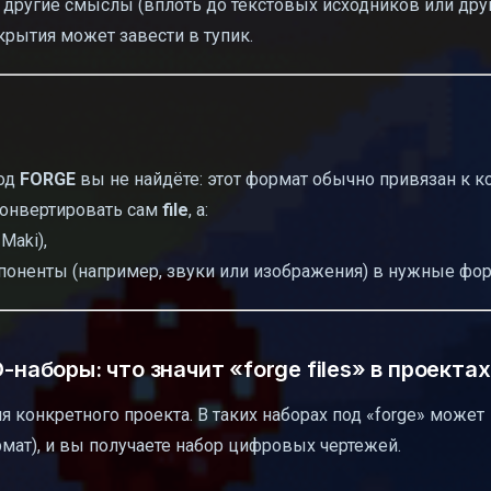
м другие смыслы (вплоть до текстовых исходников или дру
крытия может завести в тупик.
под
FORGE
вы не найдёте: этот формат обычно привязан к 
конвертировать сам
file
, а:
Maki),
поненты (например, звуки или изображения) в нужные фо
-наборы: что значит «forge files» в проектах
я конкретного проекта. В таких наборах под «forge» может
рмат), и вы получаете набор цифровых чертежей.