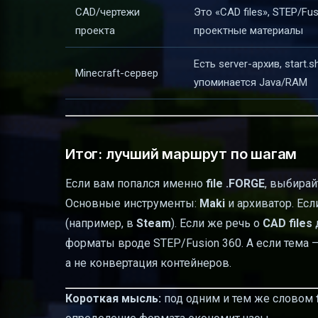
CAD/чертежи
Это «CAD files», STEP/Fus
проекта
проектные материалы
Есть server-архив, start.sh
Minecraft-сервер
упоминается Java/RAM
Итог: лучший маршрут по шагам
Если вам попался именно
file .FORGE
, выбирай
Основные инструменты:
Maki
и архиватор. Ес
(например, в
Steam
). Если же речь о
CAD files
форматы вроде STEP/Fusion 360. А если тема 
а не конвертация контейнеров.
Короткая мысль:
под одним и тем же словом