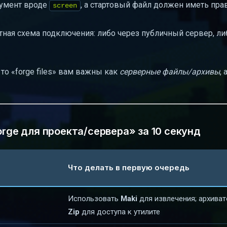
румент вроде
, а стартовый файл должен иметь прав
screen
ктная схема подключения: либо через публичный сервер, ли
то «forge files» вам важны как
серверные файлы/архивы
, 
orge для проекта/сервера» за 10 секунд
Что делать в первую очередь
Использовать
Maki
для извлечения; архива
Zip
для доступа к утилите