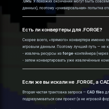
.ORG
. У похожих окончаний могут быть совсе
данных), поэтому «универсальная» попытка от
Есть ли конвертеры для .FORGE?
Скорее всего, «прямого» конвертера именно 
игровым данным. Поэтому лучший путь — не 
- извлечь ресурсы из
forge
-контейнера (через 
- затем конвертировать уже извлечённые ком
Если же вы искали не .FORGE, а CAD
Вторая частая трактовка запроса —
CAD files
дл
подразумеваться сам проект (а не игровой фо