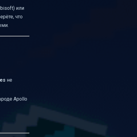
bisoft) или
ерёте, что
ыми.
les
не
роде Apollo