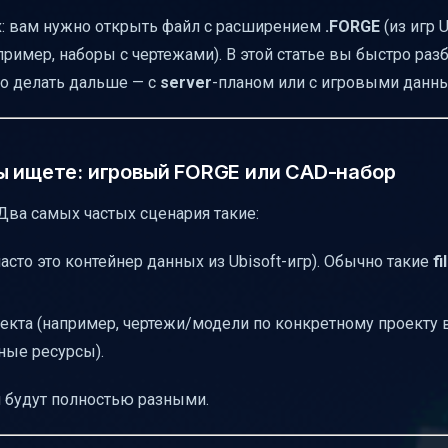
х: вам нужно открыть файл с расширением
.FORGE
(из игр U
ример, наборы с чертежами). В этой статье вы быстро разб
то делать дальше — с
server
-планом или с игровыми данн
ы ищете: игровый FORGE или CAD-набор
 Два самых частых сценария такие:
асто это контейнер данных из Ubisoft-игр). Обычно такие
fi
екта (например, чертежи/модели по конкретному проекту в
нные ресурсы).
я будут полностью разными.