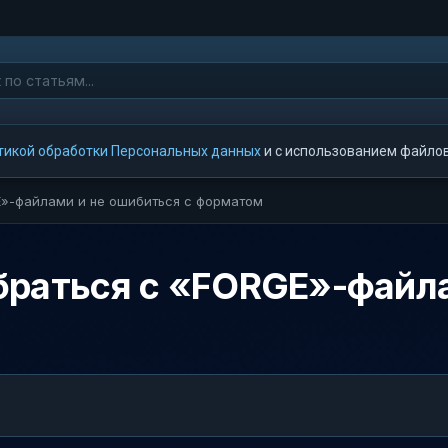
тикой обработки Персональных данных
и с использованием файлов 
RGE»-файлами и не ошибиться с форматом
азобраться с «FORGE»-фай