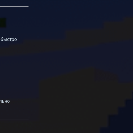
 быстро
ально