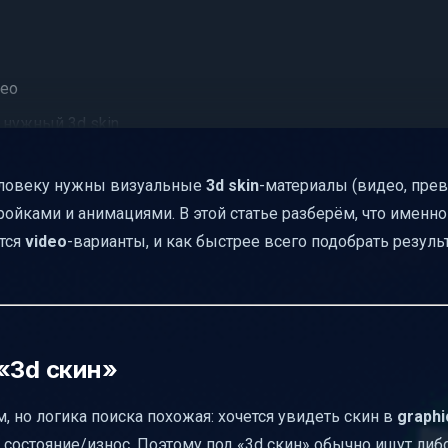
део
 нужный 3d skin
: что даёт 3D Viewer
человеку нужны визуальные
3d skin
-материалы (видео, пре
ройками и анимациями. В этой статье разберём, что именн
икера
ются
video
-варианты, и как быстрее всего подобрать резуль
al time
) и контраста
сям
ать комбинации
«3d скин»
 (актуально для Minecraft)
 но логика поиска похожая: хочется увидеть скин в
graphi
й путь к нужному результату
, состояние/износ. Поэтому под «3d скин» обычно ищут либо