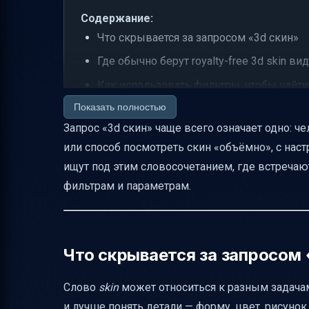
Содержание:
Что скрывается за запросом «3d скин»
Где обычно берут royalty-free 3d skin ви
Как использовать фильтры, чтобы найти
Показать полностью
Если нужен не просто ролик, а 3D-осмотр
Запрос «3d скин» чаще всего означает одно: 
Гибкие настройки скина в 3D Viewer
или способ посмотреть скин «объёмно», с наст
Фильтрация скинов: цена, цвет и тип ст
ищут под этим словосочетанием, где встреча
Анимации оружия: можно ли смотреть re
фильтрам и параметрам.
Фоны: что выбрать для фона (background
Как работает 3D-осмотр: вращение по о
Стикеры: можно ли применять и создав
Что скрывается за запросом 
Подстройка под версию и совместимость
Слово
skin
может относиться к разным задачам,
Что делать прямо сейчас: самый быстры
и лучше понять детали — форму, цвет, рисунок