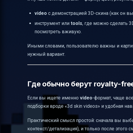
Итог
video
с демонстрацией 3D-скина (как он вы
инструмент или
tools
, где можно сделать 3
посмотреть вживую.
Иными словами, пользователю важны и картинка
нужный вариант.
Где обычно берут royalty-free
Если вы ищете именно
video
-формат, чаще вс
подборки вроде «3d skin videos» и удобная нав
Практический смысл простой: сначала вы выби
контекст/детализация), и только после этого