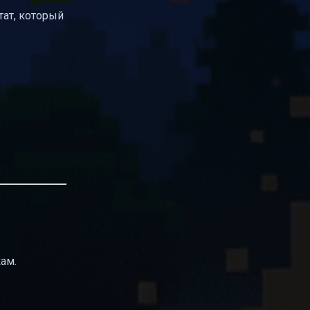
тат, который
ам.