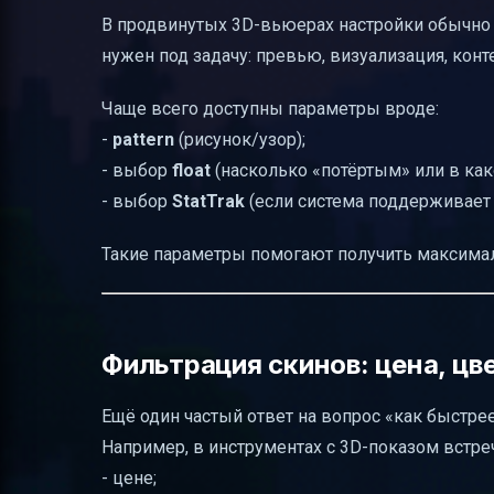
В продвинутых 3D-вьюерах настройки обычно у
нужен под задачу: превью, визуализация, конте
Чаще всего доступны параметры вроде:
-
pattern
(рисунок/узор);
- выбор
float
(насколько «потёртым» или в как
- выбор
StatTrak
(если система поддерживает 
Такие параметры помогают получить максималь
Фильтрация скинов: цена, цве
Ещё один частый ответ на вопрос «как быстре
Например, в инструментах с 3D-показом встре
- цене;