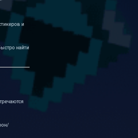
стикеров и
быстро найти
стречаются
фон/