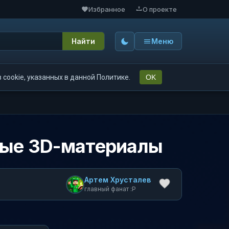
Избранное
О проекте
Найти
Меню
cookie, указанных в данной Политике.
OK
жные 3D-материалы
Артем Хрусталев
главный фанат :P