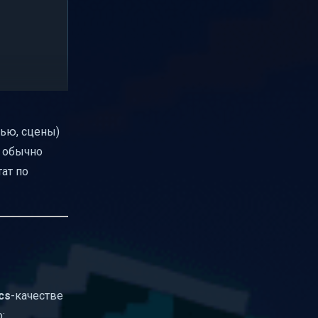
вью, сцены)
о обычно
тат по
cs
-качестве
: