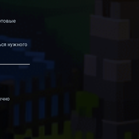
готовые
ься нужного
ычно