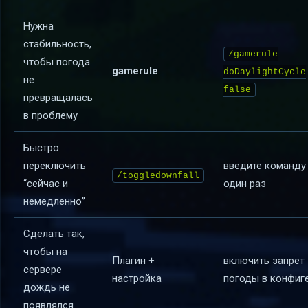
Нужна
стабильность,
/gamerule
чтобы погода
gamerule
doDaylightCycle
не
false
превращалась
в проблему
Быстро
переключить
введите команду
/toggledownfall
“сейчас и
один раз
немедленно”
Сделать так,
чтобы на
Плагин +
включить запрет
сервере
настройка
погоды в конфиг
дождь не
появлялся