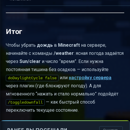
Итог
Чтобы убрать
дождь
в
Minecraft
на сервере,
начинайте с команды
/weather
: ясная погода задаётся
через
Sun/clear
и число “время”. Если нужна
постоянная тишина без осадков — используйте
или
настройку сервера
doDaylightCycle false
через плагин (где блокируют погоду). А для
мгновенного “нажать и стало нормально” подойдёт
— как быстрый способ
/toggledownfall
переключить текущее состояние.
РАНЕЕ ВЫ ПОСЕЩАЛИ