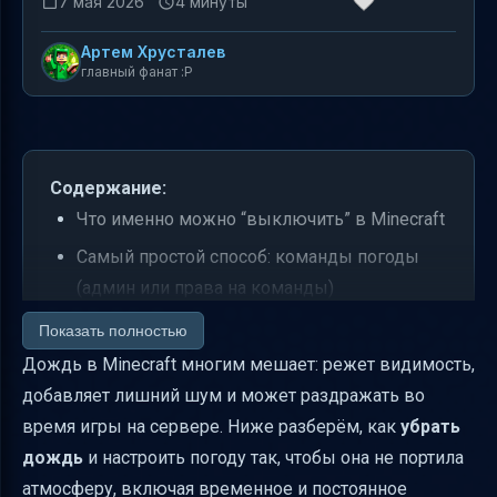
7 мая 2026
4 минуты
Артем Хрусталев
главный фанат :P
Содержание:
Что именно можно “выключить” в Minecraft
Самый простой способ: команды погоды
(админ или права на команды)
Временное отключение дождя: “на час”, “на
Показать полностью
минуту”, “пока стройка не закончилась”
Дождь в Minecraft многим мешает: режет видимость,
добавляет лишний шум и может раздражать во
Полностью отключить дождь
время игры на сервере. Ниже разберём, как
убрать
(внутриигровое правило)
дождь
и настроить погоду так, чтобы она не портила
Погода “наоборот”: быстро переключить
атмосферу, включая временное и постоянное
дождь и ясность