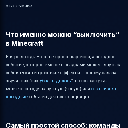
отключение.
Как убрать дождь именно на сервере:
плагины (если вы админ)
Можно ли “отключить дождь” без команд и
Что именно можно “выключить”
модов?
в Minecraft
Практическая памятка: что выбрать в
зависимости от цели
В игре дождь — это не просто картинка, а погодное
Итог
событие, которое вместе с осадками может тянуть за
собой
туман
и грозовые эффекты. Поэтому задача
звучит как “как
убрать дождь
”, но по факту вы
меняете погоду на нужную (ясную) или
отключаете
погодные
события для всего
сервера
.
Самый простой способ: команды