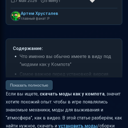
7 мая 2026
5 минут
Артем Хрусталев
главный фанат :P
Содержание:
Что именно вы обычно имеете в виду под
“модами как у Компота”
Самое важное перед установкой: версия
игры и тип (Java или Bedrock)
Показать полностью
Как скачать сборку модов “как у Компота” и
Если вы ищете,
скачать моды как у компота
, значит
не запутаться
хотите похожий опыт: чтобы в игре появлялись
знакомые механики, моды для выживания и
Установка: самый частый сценарий “с
“атмосфера”, как в видео. В этой статье разберём, как
лаунчером в архиве”
найти нужное, скачать и
установить моды
/сборки
Какие моды дают “разнообразие для