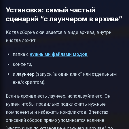
Установка: самый частый
сценарий “с лаунчером в архиве”
Когда сборка скачивается в виде архива, внутри
иногда лежит:
папка с
нужными файлами модов
,
конфиги,
и
лаунчер
(запуск “в один клик” или отдельным
exe/скриптом).
Если в архиве есть лаунчер, используйте его. Он
нужен, чтобы правильно подключить нужные
компоненты и избежать конфликтов. В текстах
описаний сборок прямо упоминается наличие
“инструкции по установке + лаунчер в архиве”, то