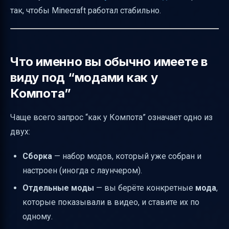
так, чтобы Minecraft работал стабильно.
выживания”, как в видео Компота
Пример логики: почему “мод на
безопасность” может быть похож на стиль
Что именно вы обычно имеете в
Компота
виду под “модами как у
Где обычно ищут такие моды: Telegram и
Компота”
“видео-находки”
Как получить “бесплатные аддоны” без
Чаще всего запрос “как у Компота” означает одно из
риска и ошибок
двух:
Частые причины, почему “скачать моды как
у Компота” не получается с первого раза
Сборка
— набор модов, который уже собран и
настроен (иногда с лаунчером).
Мини-чекист: как сделать, чтобы всё
заработало
Отдельные моды
— вы берёте конкретные
мода
,
которые показывали в видео, и ставите их по
Итог
одному.