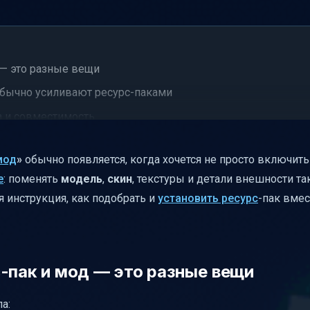
 — это разные вещи
 обычно усиливают ресурс-паками
a и совместимость
чные критерии выбора
мод
»
обычно появляется, когда хочется не просто включит
быстро и безопасно)
е
: поменять
модель
,
скин
, текстуры и детали внешности та
ть сборку
 инструкция, как подобрать и
установить ресурс
-пак вмес
 хотя включён только ресурс-пак
 вы всё сделали правильно
-пак и мод — это разные вещи
Jenny в Minecraft
а: