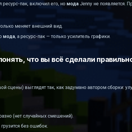
л ресурс-пак, включил его, но
мода
Jenny не появляется. П
только меняет внешний вид.
но
мода
, а ресурс-пак — только усилитель графики.
понять, что вы всё сделали правильн
вой сцены) выглядят так, как задумано автором сборки: у
азно (нет случайных смешений).
 грузится без ошибок.