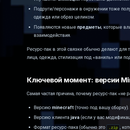
Подруги/персонажи в окружении тоже полу
одежда или образ целиком.
Появляются новые
предметы
, которые вл
взаимодействия.
Ресурс-пак в этой связке обычно делают для т
лица, одежда, стилизация под «ваниль» или по
Ключевой момент: версии Mi
Самая частая причина, почему ресурс-пак «не
Версию
minecraft
(точно под вашу сборку).
Версию клиента
java
(если у вас модификац
Формат ресурс-пака (обычно это
, ко
.zip