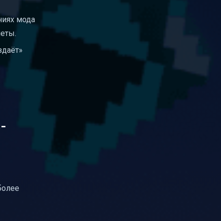
ниях мода
еты.
здаёт»
-
более