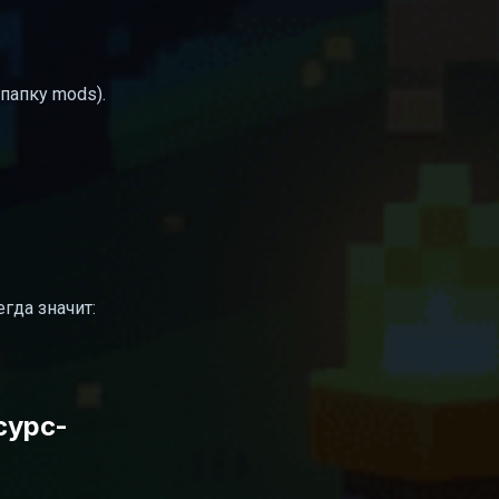
папку mods).
гда значит:
сурс-