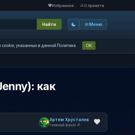
Избранное
О проекте
Найти
Меню
cookie, указанных в данной Политике.
OK
enny): как
Артем Хрусталев
главный фанат :P