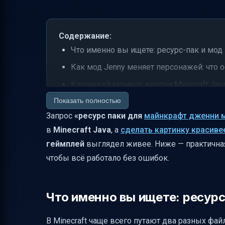
Содержание:
Что именно вы ищете: ресурс-пак и мод
Как мод Jenny меняет персонажей: что
Ключевой момент: версии Minecraft Jav
Показать полностью
Где взять ресурс-пак под Jenny: практи
Запрос
«ресурс паки для
майнкрафт дженни 
Как установить ресурс-пак в Minecraft (
в
Minecraft Java
, а
сделать картинку красиве
Установка модов Jenny 2 и как не слома
геймплей
выглядел живее. Ниже — практичная
Почему иногда кажется, что «мода нет»,
чтобы всё работало без ошибок.
Мини-чеклист качества: как понять, что
Частые проблемы и как их исправить
Что именно вы ищете: ресурс
Итог: как собрать идеальную связку под 
В Minecraft чаще всего путают два разных файл