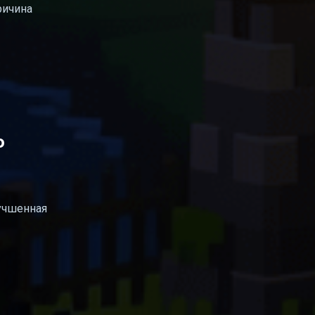
ричина
о
лучшенная