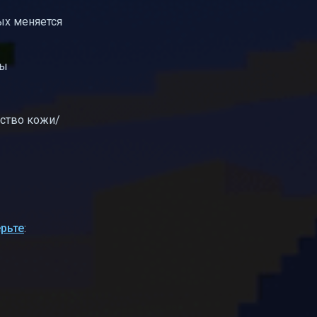
ых меняется
ны
ство кожи/
рьте
: