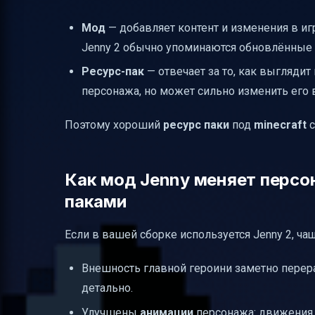
Мод
— добавляет контент и изменения в иг
Jenny 2 обычно упоминаются обновлённые
Ресурс-пак
— отвечает за то, как выглядит
персонажа, но может сильно изменить его
Поэтому хороший
ресурс паки
под
minecraft
Как мод Jenny меняет персо
паками
Если в вашей сборке используется Jenny 2, ча
Внешность главной героини заметно перера
детально.
Улучшены
анимации
персонажа: движения 