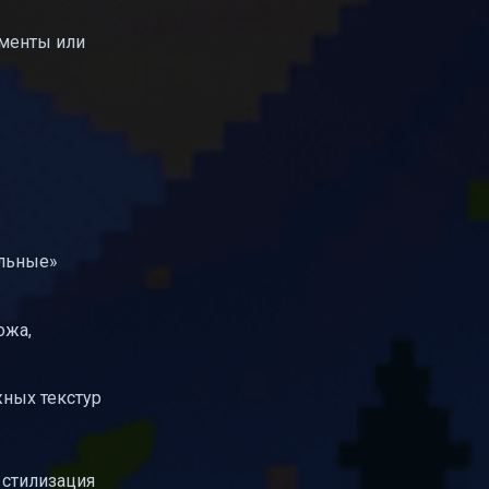
ементы или
альные»
ожа,
жных текстур
 стилизация