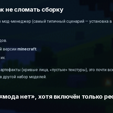
ак не сломать сборку
з мод-менеджер (самый типичный сценарий — установка в 
дов.
ей версии
minecraft
.
их.
ртефакты (кривые лица, «пустые» текстуры), это почти все
а другой набор моделей.
«мода нет», хотя включён только ре