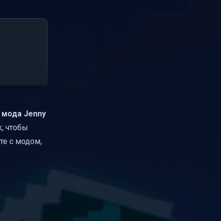
ь
мода Jenny
к, чтобы
те с модом,