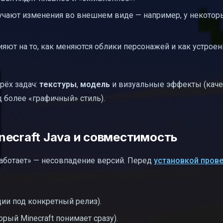
чают изменения во внешнем виде — например, у некотор
ияют на то, как меняются облики персонажей и как устрое
рёх задач:
текстуры
,
модель
и визуальные эффекты (каче
д более «графичный» стиль).
necraft Java и совместимость
 работает» — несовпадение версий. Перед
установкой прове
ии под конкретный релиз).
торый Minecraft понимает сразу).