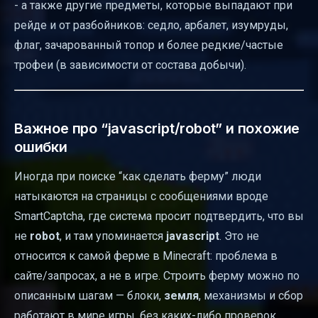
- а также другие предметы, которые выпадают при
рейде и от разбойников: седло, арбалет, изумруды,
флаг, зачарованный топор и более редкие/частые
трофеи (в зависимости от состава добычи).
Важное про “javascript/robot” и похожие
ошибки
Иногда при поиске “как сделать ферму” люди
натыкаются на страницы с сообщениями вроде
SmartCaptcha, где система просит подтвердить, что вы
не
robot
, и там упоминается
javascript
. Это не
относится к самой ферме в Minecraft: проблема в
сайте/запросах, а не в игре. Строить ферму можно по
описанным шагам — блоки,
земля
, механизмы и сбор
работают в мире игры, без каких-либо проверок