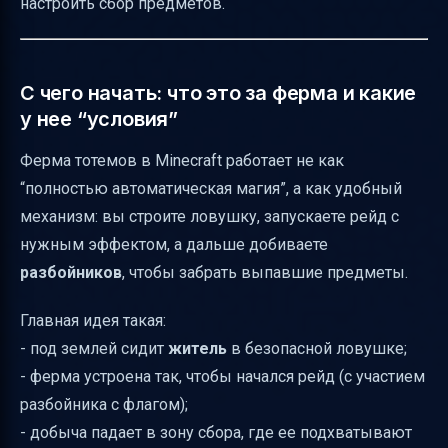
наверх
настроить сбор предметов.
Как запустить ферму тотемов
Что вы получите: не только тотемы
С чего начать: что это за ферма и какие
Итог
у нее “условия”
Ферма тотемов в Minecraft работает не как
“полностью автоматическая магия”, а как удобный
механизм: вы строите ловушку, запускаете рейд с
нужным эффектом, а дальше добиваете
разбойников
, чтобы забрать выпавшие предметы.
Главная идея такая:
- под землей сидит
житель
в безопасной ловушке;
- ферма устроена так, чтобы начался рейд (с участием
разбойника с флагом);
- добыча падает в зону сбора, где ее подхватывают