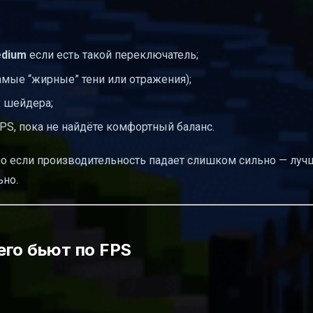
dium
если есть такой переключатель;
мые “жирные” тени или отражения);
х шейдера;
PS, пока не найдёте комфортный баланс.
но если производительность падает слишком сильно — лу
ьно.
его бьют по FPS