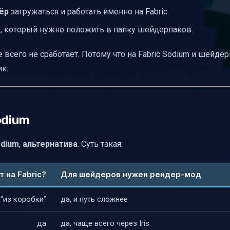
ёр
загружаться и работать именно на Fabric.
, который нужно положить в папку шейдерпаков.
е всего не сработает. Потому что на Fabric Sodium и шейде
к.
odium
odium
,
альтернатива
. Суть такая:
 на Fabric?
Для шейдеров нужен рендер-мод
“из коробки”
да, и путь сложнее
да
да, чаще всего через Iris