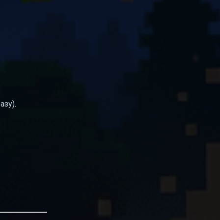
азу).