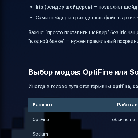
Iris (рендер шейдеров)
— позволяет
шейд
Сами шейдеры приходят как
файл
в архиве
Важно: “просто поставить шейдер” без Iris чащ
“в одной банке” — нужен правильный посредни
Выбор модов: OptiFine или S
Иногда в голове путаются термины
optifine
,
s
Вариант
Работает
OptiFine
обычно нет 
Sodium