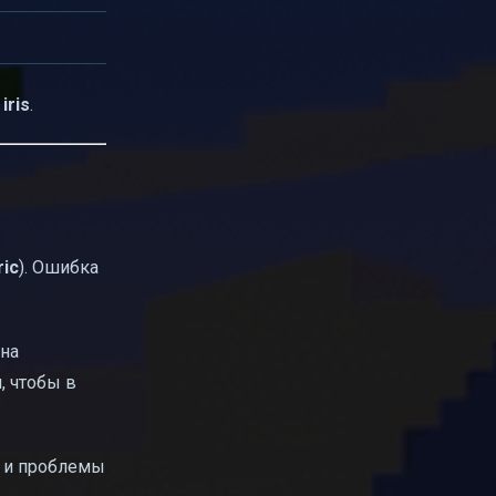
iris
.
ric
). Ошибка
на
, чтобы в
т и проблемы