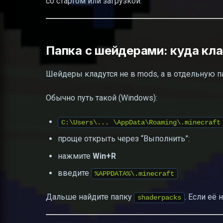
со стартом или загрузкой.
Папка с шейдерами: куда кла
Шейдеры кладутся не в mods, а в отдельную 
Обычно путь такой (Windows):
C:\Users\... \AppData\Roaming\.minecraft
проще открыть через “Выполнить”:
нажмите
Win+R
введите
%APPDATA%\.minecraft
Дальше найдите папку
. Если её 
shaderpacks