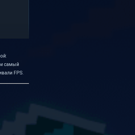
ой:
ём самый
ивали FPS.