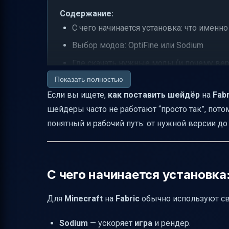
Содержание:
С чего начинается установка: что именн
Выбор модов: OptiFine или Sodium
Где скачать нужные моды (и почему ве
Показать полностью
Папка с шейдерами: куда класть shader
Если вы ищете,
как поставить шейдёр
на
Fabr
Пошагово: установка шейдеров на Fabri
шейдеры часто не работают “просто так”, пот
Как включить шейдер в игре
понятный и рабочий путь: от нужной версии д
Настройка шейдера: как добиться норм
Какие параметры сильнее всего бьют п
Почему иногда всё ломается: частые пр
С чего начинается установка
Мини-чеклист: быстрый “ремонт”, если 
Для
Minecraft
на
Fabric
обычно используют св
Итог
Sodium
— ускоряет
игра
и рендер.