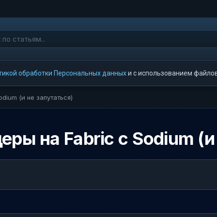
тикой обработки Персональных данных
и с использованием файлов 
dium (и не запутаться)
ры на Fabric с Sodium (и