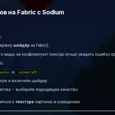
в на Fabric с Sodium
.
ддержку
шейдёр
на Fabric).
 что моды не конфликтуют (иногда лучше увидеть ошибку ср
).
в
.
packs
.minecraft
игре и включите шейдер.
ства — выберите подходящее качество.
яться к
текстура
-картинке и освещению.