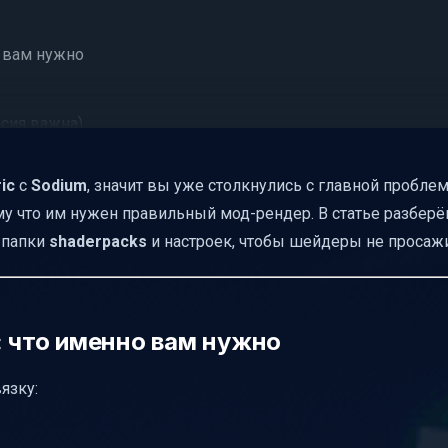
о вам нужно
рсия важна)
packs
ic
с
Sodium
, значит вы уже столкнулись с главной проблем
c с Sodium
ому что им нужен правильный мод-рендер. В статье разбер
о папки
shaderpacks
и настроек, чтобы шейдеры не просаж
ального FPS
о FPS
ичины
: что именно вам нужно
шейдер не работает
язку: