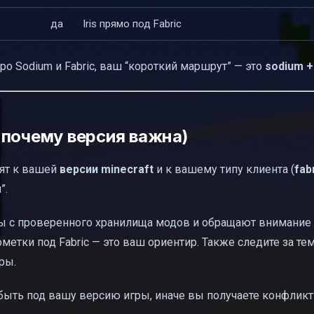
да
Iris прямо под Fabric
о Sodium и Fabric, ваш “короткий маршрут” — это
sodium + 
 почему версия важна)
дят к вашей
версии
minecraft
и к вашему типу клиента (
fab
”.
ы с проверенного хранилища модов и обращают внимание 
метки под Fabric — это ваш ориентир. Также следите за тем
ры.
быть под вашу версию игры, иначе вы получаете конфлик