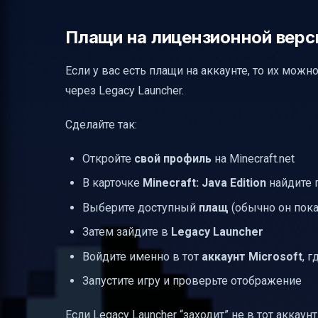
Плащи на лицензионной верси
Если у вас есть плащи на аккаунте, то их можн
через Legacy Launcher.
Сделайте так:
Откройте
свой профиль
на Minecraft.net
В карточке
Minecraft: Java Edition
найдите 
Выберите доступный
плащ
(обычно он пок
Затем зайдите в
Legacy Launcher
Войдите именно в тот
аккаунт Microsoft
, 
Запустите игру и проверьте отображение
Если Legacy Launcher “заходит” не в тот аккаун