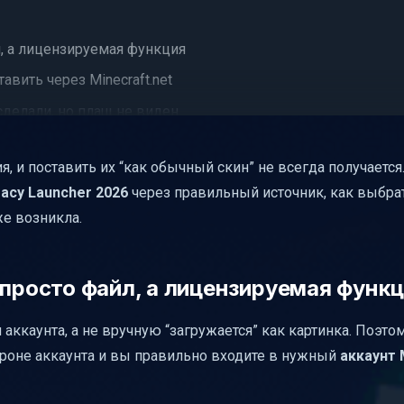
л, а лицензируемая функция
авить через Minecraft.net
сделали, но плащ не виден
и там не работают
я, и поставить их “как обычный скин” не всегда получается
меет смысл
acy Launcher 2026
через правильный источник, как выбра
и проблема после изменений
е возникла.
2026
 после установки: когда проблема похожа на мод
 просто файл, а лицензируемая функ
но у игроков
va в Legacy Launcher в 2026
и аккаунта, а не вручную “загружается” как картинка. Поэт
тороне аккаунта и вы правильно входите в нужный
аккаунт 