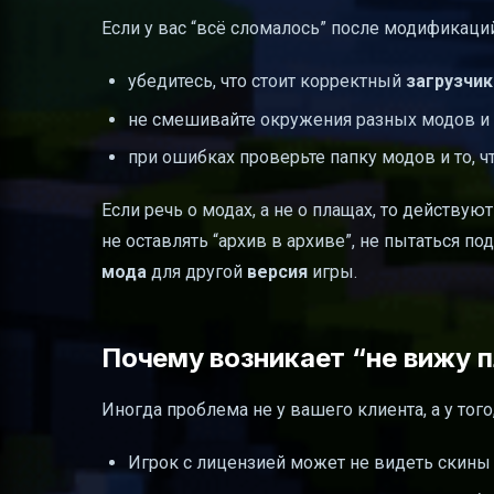
Если у вас “всё сломалось” после модификаций
убедитесь, что стоит корректный
загрузчик
не смешивайте окружения разных модов и
при ошибках проверьте папку модов и то, 
Если речь о модах, а не о плащах, то действу
не оставлять “архив в архиве”, не пытаться п
мода
для другой
версия
игры.
Почему возникает “не вижу п
Иногда проблема не у вашего клиента, а у того
Игрок с лицензией может не видеть скины и