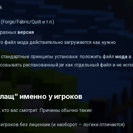
:
(Forge/Fabric/Quilt и т.п.)
 разных
версия
что файл мода действительно загружается как нужно
ют стандартные принципы установки: положить файл
мода
в 
одсовывать распакованный jar как отдельный файл и не исп
лащ” именно у игроков
, кто вас смотрит. Причины обычно такие:
гроков без лицензии (и наоборот — логика отличается)