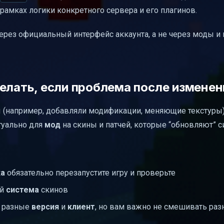
 рамках логики конкретного сервера и его плагинов.
ерез официальный интерфейс аккаунта, а не через моды и 
елать, если проблема после изменен
 (например, добавляли модификации, меняющие текстуры),
туально для
мод
на скины и патчей, которые “обновляют” с
ка
обязательно перезапустите игру и проверьте
ой
система
скинов
ь разные
версия
и
клиент
, но вам важно не смешивать раз