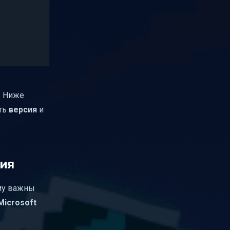
. Ниже
ть
версия
и
ция
ому важны
Microsoft