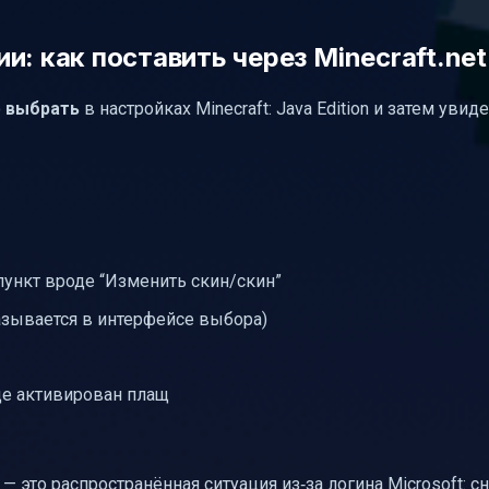
и: как поставить через Minecraft.net
о
выбрать
в настройках Minecraft: Java Edition и затем увид
пункт вроде “Изменить скин/скин”
азывается в интерфейсе выбора)
где активирован плащ
т — это распространённая ситуация из‑за логина Microsoft: с