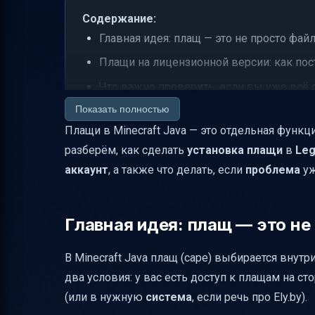
Содержание:
Главная идея: плащ — это не просто фай
Плащи на лицензионной версии: как пост
Что важно проверить, если вы уже всё 
Показать полностью
Если лицензии нет: Ely.by и почему плащ
Плащи в Minecraft Java — это отдельная функци
Плащи и команды сервера: когда это и
разберём, как сделать
установка плащи
в
Leg
Взаимосвязь с модами: что делать, есл
аккаунт
, а также что делать, если
проблема
уж
Короткий чек-лист для Legacy Launcher 
Отдельно про “не запускается” и “не то”
Главная идея: плащ — это не
Почему возникает “не вижу плащ” имен
Итог: как поставить плащи в Minecraft Ja
В Minecraft Java плащ (cape) выбирается внутр
два условия: у вас есть доступ к плащам на с
(или в нужную
система
, если речь про Ely.by).