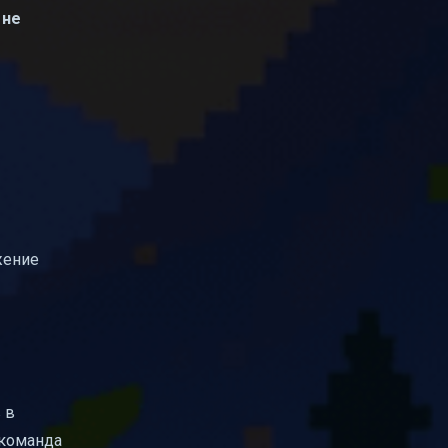
 не
жение
 в
 команда