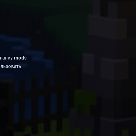
папку
mods
,
ользовать