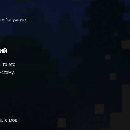
не “вручную
ий
 то это
истему.
ные мод-