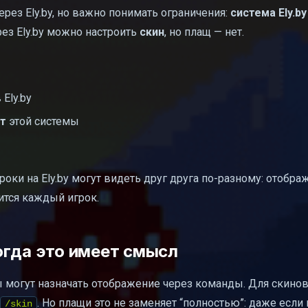
ерез Ely.by, но важно понимать ограничения:
система Ely.by
ерез Ely.by можно настроить
скин
, но плащ — нет.
Ely.by
нт
этой системы
роки на Ely.by могут видеть друг друга по-разному: отобра
ится каждый игрок.
огда это имеет смысл
 могут назначать отображение через команды. Для скинов
. Но плащи это не заменяет “полностью”: даже если
/skin