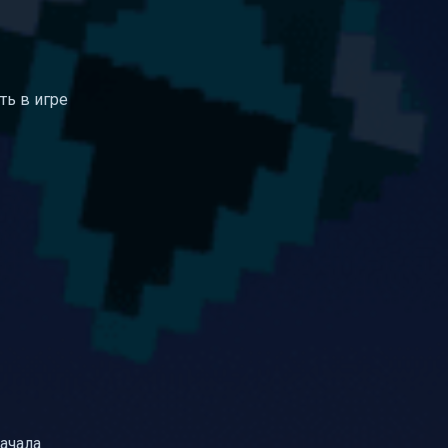
еть в игре
начала