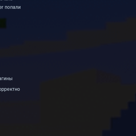
er попали
лагины
корректно