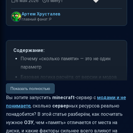
6 мая 2026
5 минут
Артем Хрусталев
главный фанат :P
Содержание:
Почему «сколько памяти» — это не один
параметр
Базовая логика расчёта: от версии и модов
ОЗУ для Minecraft: какие минимумы и
Показать полностью
ориентиры реально работают
Вы хотите запустить
minecraft
-сервер с
модами и не
понимаете
, сколько
сервер
ных ресурсов реально
Как объём ОЗУ влияет на Java и почему
понадобится? В этой статье разберём, как посчитать
нельзя ставить “на максимум”
нужное
ОЗУ
, чем «память» отличается от места на
Что кроме версии сильнее всего
диске, и какие факторы сильнее всего влияют на
увеличивает потребление ОЗУ