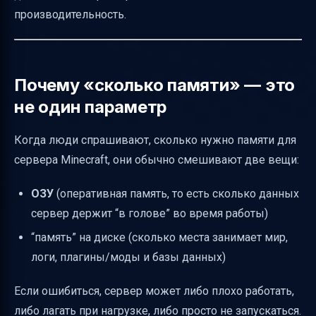
производительность.
Нужна ли дисковая “память”, и сколько её
закладывать
Процессор и ядра: влияет ли это, если мы
Почему «сколько памяти» — это
ищем “ОЗУ”
не один параметр
Как подобрать конфигурацию под ваш
модпак: простой алгоритм
Когда люди спрашивают, сколько нужно памяти для
Признаки, что ОЗУ выбрана неправильно
сервера Minecraft, они обычно смешивают две вещи:
Что в итоге считать правильной “формулой”
ОЗУ
(оперативная память, то есть сколько данных
для модов
сервер держит “в голове” во время работы)
“память” на диске (сколько места занимает мир,
логи, плагины/моды и базы данных)
Если ошибиться, сервер может либо плохо работать,
либо лагать при нагрузке, либо просто не запускаться.