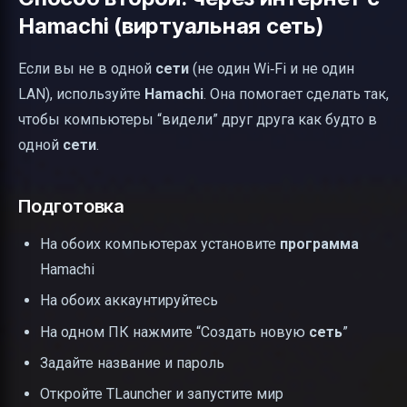
Hamachi (виртуальная сеть)
Если вы не в одной
сети
(не один Wi‑Fi и не один
LAN), используйте
Hamachi
. Она помогает сделать так,
чтобы компьютеры “видели” друг друга как будто в
одной
сети
.
Подготовка
На обоих компьютерах установите
программа
Hamachi
На обоих аккаунтируйтесь
На одном ПК нажмите “Создать новую
сеть
”
Задайте название и пароль
Откройте TLauncher и запустите мир