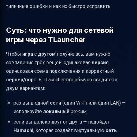
типичные ошибки и как их быстро исправить.
проблемы и решения
Если вы хотите играть с модами (все
вместе)
Суть: что нужно для сетевой
Мини-чеклист “чтобы сразу получилось”
игры через TLauncher
Итог
Чтобы
игра
с
другом
получилась, вам нужно
совпадение трёх вещей: одинаковая
версия
,
одинаковая схема подключения и корректный
сервер/порт
. В TLauncher это обычно сводится к
двум вариантам:
раз вы в одной
сети
(один Wi‑Fi или один LAN) —
используйте
локальный
режим;
если вы далеко друг от друга — подойдёт
Hamachi
, которая создаёт виртуальную
сеть
.