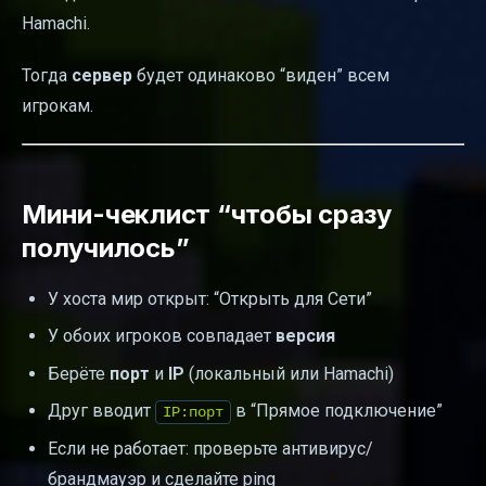
Hamachi.
Тогда
сервер
будет одинаково “виден” всем
игрокам.
Мини-чеклист “чтобы сразу
получилось”
У хоста мир открыт: “Открыть для Сети”
У обоих игроков совпадает
версия
Берёте
порт
и
IP
(локальный или Hamachi)
Друг вводит
в “Прямое подключение”
IP:порт
Если не работает: проверьте антивирус/
брандмауэр и сделайте ping