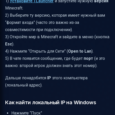
1)
Установите TLauncher
и запустите нужную
версия
Minecraft.
2) Выберите ту версию, которая имеет нужный вам
“формат входа” (часто это важно из‑за
совместимости при подключении).
3) Откройте мир в Minecraft и зайдите в меню (кнопка
Esc
).
4) Нажмите “Открыть для Сети” (
Open to Lan
).
5) В чате появится сообщение, где будет
порт
(и это
важно: второй игрок должен знать этот номер).
Дальше понадобится
IP
этого компьютера
(локальный адрес).
Как найти локальный IP на Windows
Нажмите “Пуск”