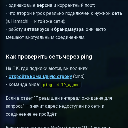
- одинаковые
версии
и корректный порт;
- что второй игрок реально подключён к нужной
сеть
(в Hamachi — к той же сети);
- работу
антивирус
а и
брандмауэра
: они часто
мешают виртуальным соединениям.
Как проверить сеть через ping
На ПК, где подключаются, выполните:
-
откройте командную строку
(cmd)
- команда вида:
ping -4 IP_адрес
Если в ответ “Превышен интервал ожидания для
запроса” — значит адрес недоступен по сети и
соединение не пройдёт.
Если приходит ответ (байты/время/TLL) — значит