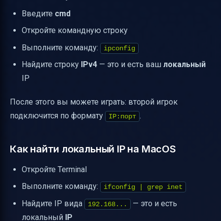
Введите
cmd
Откройте командную строку
Выполните команду:
ipconfig
Найдите строку
IPv4
— это и есть ваш
локальный
IP
После этого вы можете играть: второй игрок
подключится по формату
.
IP:порт
Как найти локальный IP на MacOS
Откройте Terminal
Выполните команду:
ifconfig | grep inet
Найдите IP вида
— это и есть
192.168...
локальный
IP