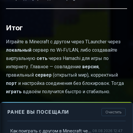
Итог
Играйте в Minecraft с другом через TLauncher через
локальный
сервер по Wi‑Fi/LAN, либо создавайте
виртуальную
сеть
через Hamachi для игры по
интернету. Главное — совпадение
версия
,
правильный
сервер
(открытый мир), корректный
порт
и настройка соединения без блокировок. Тогда
играть
вдвоём получится быстро и стабильно.
РАНЕЕ ВЫ ПОСЕЩАЛИ
Очистить
Как поиграть с другом в Minecraft через TLauncher: локальная сеть или Hamachi
08.08.2026 12:47