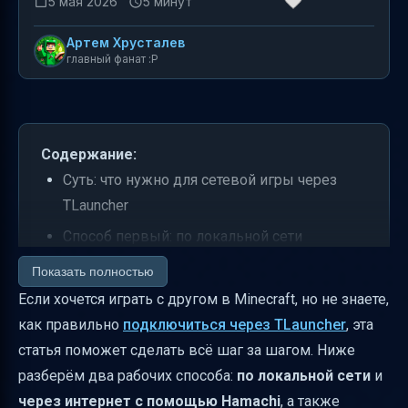
5 мая 2026
5 минут
Артем Хрусталев
главный фанат :P
Содержание:
Суть: что нужно для сетевой игры через
TLauncher
Способ первый: по локальной сети
(Wi‑Fi/LAN)
Показать полностью
Способ второй: через интернет с Hamachi
Если хочется играть с другом в Minecraft, но не знаете,
(виртуальная сеть)
как правильно
подключиться через TLauncher
, эта
статья поможет сделать всё шаг за шагом. Ниже
Какие версии Minecraft нужны для сетевой
разберём два рабочих способа:
по локальной сети
и
игры
через интернет с помощью Hamachi
, а также
Почему “не подключается”: частые