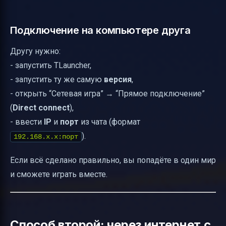
Подключение на компьютере друга
Другу нужно:
- запустить TLauncher,
- запустить ту же самую
версия
,
- открыть “Сетевая игра” → “Прямое подключение”
(
Direct connect
),
- ввести
IP
и
порт
из чата (формат
).
192.168.x.x:порт
Если всё сделано правильно, вы попадёте в один мир
и сможете играть вместе.
Способ второй: через интернет с