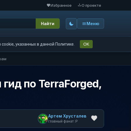
Избранное
О проекте
Найти
Меню
cookie, указанных в данной Политике.
OK
ерам
гид по TerraForged,
Артем Хрусталев
главный фанат :P