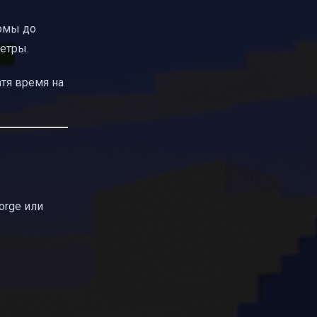
иомы до
етры.
тя время на
orge или