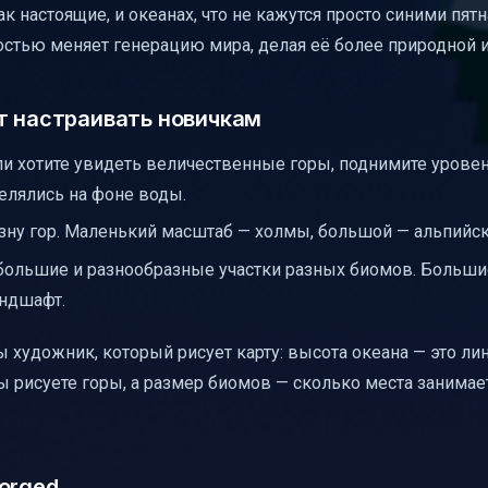
к настоящие, и океанах, что не кажутся просто синими пятн
ностью меняет генерацию мира, делая её более природной и
т настраивать новичкам
ния
ли хотите увидеть величественные горы, поднимите уровен
 игры
елялись на фоне воды.
ных сборок
изну гор. Маленький масштаб — холмы, большой — альпийск
реалистичность
о большие и разнообразные участки разных биомов. Больш
андшафт.
ы художник, который рисует карту: высота океана — это ли
ы рисуете горы, а размер биомов — сколько места занимае
orged