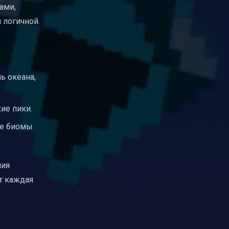
ами,
 логичной.
ь океана,
ие пики.
ие биомы
ния
т каждая