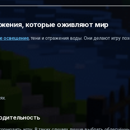
ажения, которые оживляют мир
ое освещение
, тени и отражения воды. Они делают игру по
ях.
одительность
тормозить игру. В таких случаях лучше выбрать облегчён