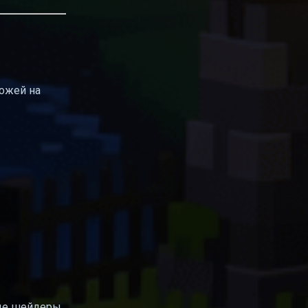
хожей на
ные шейдеры