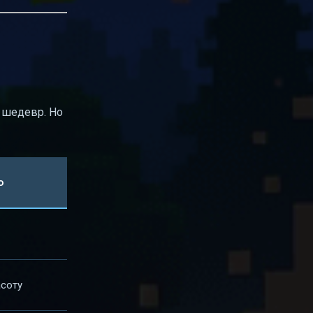
 шедевр. Но
ю
асоту