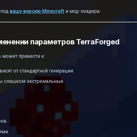
т под
вашу версию Minecraft
и мод-лоадера.
менении параметров TerraForged
 может привести к:
исят от стандартной генерации.
ры слишком экстремальные.
ов.
ями.