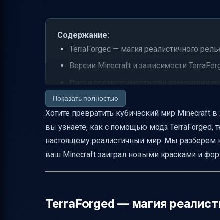
Содержание:
TerraForged — магия реалистичного рел
Версии Minecraft и зависимости TerraFor
Риски совместимости при изменении па
Показать полностью
Текстур-паки высокого разрешения — б
Хотите превратить кубический мир Minecraft 
Установка текстур-паков и совместимост
вы узнаете, как с помощью мода TerraForged,
Шейдеры — свет, тени и отражения, ко
настоящему реалистичный мир. Мы разберём к
Совместимость Optifine и шейдеров с Te
ваш Minecraft заиграл новыми красками и фо
Параметры шейдера для фотореализма
Дополнительные моды для реализма
Оценка совместимости модов и тестиро
TerraForged — магия реалис
Как избежать перегрузки модами