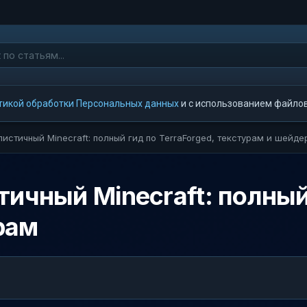
тикой обработки Персональных данных
и с использованием файлов 
листичный Minecraft: полный гид по TerraForged, текстурам и шейд
ичный Minecraft: полный 
рам