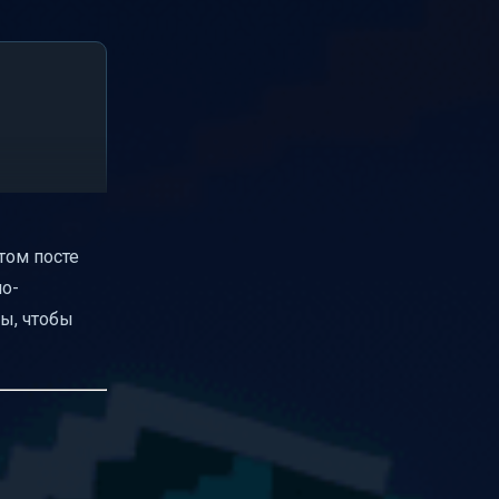
том посте
о-
ы, чтобы