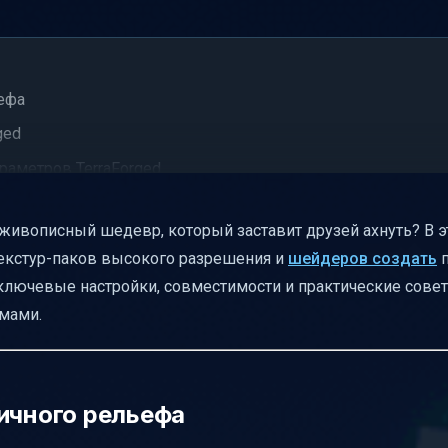
ьефа
ged
раметров TerraForged
аланс между красотой и производительностью
в живописный шедевр, который заставит друзей ахнуть? В э
ь с шейдерами и Optifine
 текстур-паков высокого разрешения и
шейдеров создать
п
торые оживляют мир
лючевые настройки, совместимости и практические совет
rraForged и текстурами
рмами.
вание
тичного рельефа