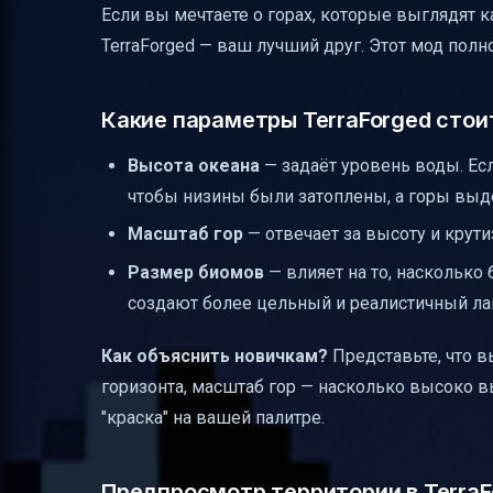
Если вы мечтаете о горах, которые выглядят ка
Примеры конфигураций модов
TerraForged — ваш лучший друг. Этот мод пол
Критерии оценки реалистичности мира
Документирование процесса настройки
Какие параметры TerraForged стои
Распространённые проблемы и их реше
Высота океана
— задаёт уровень воды. Ес
Системные требования для комфортной
чтобы низины были затоплены, а горы выд
Безопасные альтернативы для бюджет
Масштаб гор
— отвечает за высоту и крут
Почему слишком много модов снижает 
Размер биомов
— влияет на то, наскольк
Полезные ссылки
создают более цельный и реалистичный л
Как объяснить новичкам?
Представьте, что в
горизонта, масштаб гор — насколько высоко в
"краска" на вашей палитре.
Предпросмотр территории в TerraF